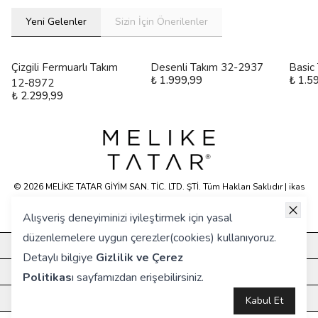
Yeni Gelenler
Sizin İçin Önerilenler
Çizgili Fermuarlı Takım
Desenli Takım 32-2937
Basic
₺ 1.999,99
₺ 1.5
12-8972
₺ 2.299,99
© 2026 MELİKE TATAR GİYİM SAN. TİC. LTD. ŞTİ. Tüm Hakları Saklıdır | ikas
E-ticaret Altyapısyla Hazırlanmıştır.
Alışveriş deneyiminizi iyileştirmek için yasal
düzenlemelere uygun çerezler(cookies) kullanıyoruz.
KURUMSAL
Detaylı bilgiye
Gizlilik ve Çerez
HIZLI ERİŞİM
Politikas
ı
sayfamızdan erişebilirsiniz.
ÖNE ÇIKANLAR
Kabul Et