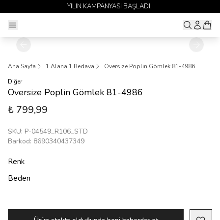
YILIN KAMPANYASI BAŞLADI!
Ana Sayfa
1 Alana 1 Bedava
Oversize Poplin Gömlek 81-4986
Diğer
Oversize Poplin Gömlek 81-4986
₺ 799,99
SKU
:
P-04549_R106_STD
Barkod
:
8690340437349
Renk
Beden