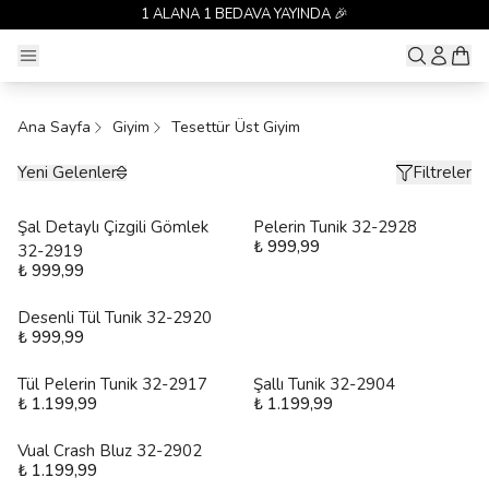
1 ALANA 1 BEDAVA YAYINDA 🎉
Ana Sayfa
Giyim
Tesettür Üst Giyim
Yeni Gelenler
Filtreler
Şal Detaylı Çizgili Gömlek
Pelerin Tunik 32-2928
₺ 999,99
32-2919
₺ 999,99
Desenli Tül Tunik 32-2920
₺ 999,99
Tül Pelerin Tunik 32-2917
Şallı Tunik 32-2904
₺ 1.199,99
₺ 1.199,99
Vual Crash Bluz 32-2902
₺ 1.199,99