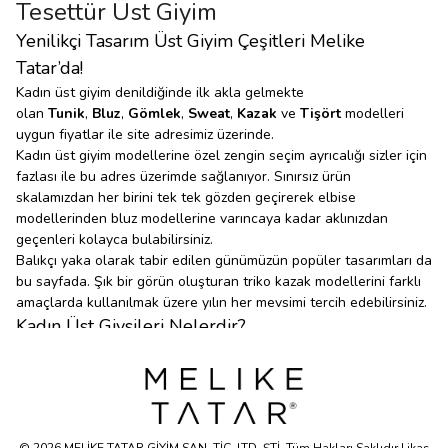
Tesettür Üst Giyim
Yenilikçi Tasarım Üst Giyim Çeşitleri Melike
Tatar’da!
Kadın üst giyim denildiğinde ilk akla gelmekte
olan
Tunik
,
Bluz
,
Gömlek
,
Sweat
,
Kazak
ve
Tişört
modelleri
uygun fiyatlar ile site adresimiz üzerinde.
Kadın üst giyim modellerine özel zengin seçim ayrıcalığı sizler için
fazlası ile bu adres üzerimde sağlanıyor. Sınırsız ürün
skalamızdan her birini tek tek gözden geçirerek elbise
modellerinden bluz modellerine varıncaya kadar aklınızdan
geçenleri kolayca bulabilirsiniz.
Balıkçı yaka olarak tabir edilen günümüzün popüler tasarımları da
bu sayfada. Şık bir görün oluşturan triko kazak modellerini farklı
amaçlarda kullanılmak üzere yılın her mevsimi tercih edebilirsiniz.
Kadın Üst Giysileri Nelerdir?
Sweatshirt modelleri üst giyim ürünlerinin en başını çeken
ürünlerdir.
Trençkot
,
ceket
modelleri ve kazak seçeneklerinin her
birini kolayca üst giysi kategorisine almak mümkün.
Üst Giyim Nelerdir?
Üst giyim ürünleri denildiğinde akla ilk olarak;
pantolon
ya da