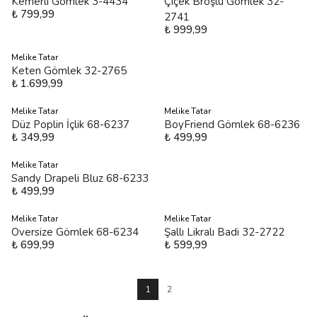
Kemerli Gömlek 3-4434
Çiçek Broşlu Gömlek 32-
₺ 799,99
2741
₺ 999,99
Melike Tatar
Keten Gömlek 32-2765
₺ 1.699,99
Melike Tatar
Melike Tatar
Düz Poplin İçlik 68-6237
BoyFriend Gömlek 68-6236
₺ 349,99
₺ 499,99
Melike Tatar
Sandy Drapeli Bluz 68-6233
₺ 499,99
Melike Tatar
Melike Tatar
Oversize Gömlek 68-6234
Şallı Likralı Badi 32-2722
₺ 699,99
₺ 599,99
1
2