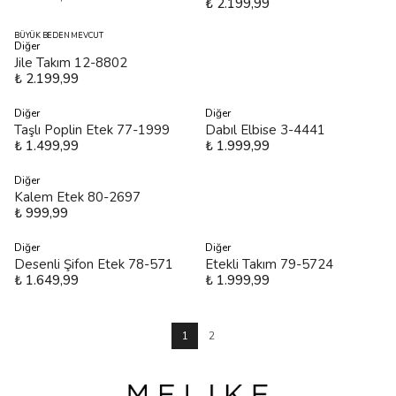
₺ 2.199,99
BÜYÜK BEDEN MEVCUT
Diğer
Jile Takım 12-8802
₺ 2.199,99
Diğer
Diğer
Taşlı Poplin Etek 77-1999
Dabıl Elbise 3-4441
₺ 1.499,99
₺ 1.999,99
Diğer
Kalem Etek 80-2697
₺ 999,99
Diğer
Diğer
Desenli Şifon Etek 78-571
Etekli Takım 79-5724
₺ 1.649,99
₺ 1.999,99
1
2