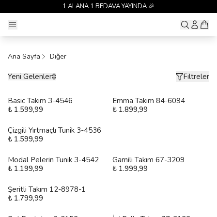
1 ALANA 1 BEDAVA YAYINDA 🎉
Ana Sayfa
Diğer
Yeni Gelenler
Filtreler
Basic Takım 3-4546
Emma Takım 84-6094
₺ 1.599,99
₺ 1.899,99
Çizgili Yırtmaçlı Tunik 3-4536
₺ 1.599,99
Modal Pelerin Tunik 3-4542
Garnili Takım 67-3209
₺ 1.199,99
₺ 1.999,99
Şeritli Takım 12-8978-1
₺ 1.799,99