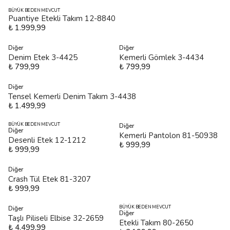
BÜYÜK BEDEN MEVCUT
Puantiye Etekli Takım 12-8840
₺ 1.999,99
Diğer
Diğer
Denim Etek 3-4425
Kemerli Gömlek 3-4434
₺ 799,99
₺ 799,99
Diğer
Tensel Kemerli Denim Takım 3-4438
₺ 1.499,99
BÜYÜK BEDEN MEVCUT
Diğer
Diğer
Kemerli Pantolon 81-50938
Desenli Etek 12-1212
₺ 999,99
₺ 999,99
Diğer
Crash Tül Etek 81-3207
₺ 999,99
BÜYÜK BEDEN MEVCUT
Diğer
Diğer
Taşlı Piliseli Elbise 32-2659
Etekli Takım 80-2650
₺ 4.499,99