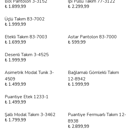
Bol Pantolon 3-3152
İpi Pullu Takım 77-3122
₺ 1.899,99
₺ 2.299,99
Üçlü Takım 83-7002
₺ 1.999,99
Etekli Takım 83-7003
Astar Pantolon 83-7000
₺ 1.699,99
₺ 599,99
Desenli Takım 3-4525
₺ 1.999,99
Asimetrik Modal Tunik 3-
Bağlamalı Gömlekli Takım
4509
12-8942
₺ 1.499,99
₺ 1.999,99
Puantiye Etek 1233-1
₺ 1.499,99
Şallı Modal Takım 3-3462
Puantiye Fermuarlı Takım 12-
₺ 1.799,99
8938
₺ 2.899,99