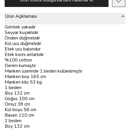
Ürün stokta olduğunda beni haberdar et
Ürün Açıklaması
Gömlek yakadır
Seyyar kuşaklıdır
Önden düğmelidir
Kol ucu düğmelidir
Etek ucu balondur
Etek kısmı astarlıdır
%100 cotton
Denim kumaştır
Manken üzerinde 1 beden kullanılmıştır
Manken boy 165 cm
Manken kilo 53 kg
1 beden
Boy 132 cm
Göğüs 100 cm
Omuz 38 cm
Kol boyu 58 cm
Basen 110 cm
2 beden
Boy 132 cm