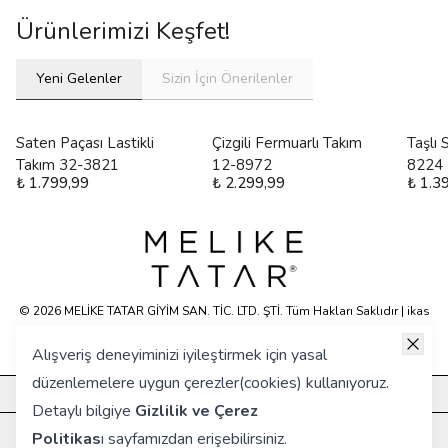
Ürünlerimizi Keşfet!
Yeni Gelenler
Sizin İçin Önerilenler
Saten Paçası Lastikli
Çizgili Fermuarlı Takım
Taşlı
Takım 32-3821
12-8972
8224
₺ 1.799,99
₺ 2.299,99
₺ 1.3
© 2026 MELİKE TATAR GİYİM SAN. TİC. LTD. ŞTİ. Tüm Hakları Saklıdır | ikas
E-ticaret Altyapısyla Hazırlanmıştır.
Alışveriş deneyiminizi iyileştirmek için yasal
düzenlemelere uygun çerezler(cookies) kullanıyoruz.
KURUMSAL
Detaylı bilgiye
Gizlilik ve Çerez
HIZLI ERİŞİM
Politikas
ı
sayfamızdan erişebilirsiniz.