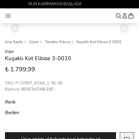
1 ALANA 1 BEDAVA YAYINDA 🎉
Ana Sayfa
Giyim
Tesettür Elbise
Kuşaklı Kot Elbise 3-0010
Diğer
Kuşaklı Kot Elbise 3-0010
₺ 1.799,99
SKU
:
P-03907_R164_1 36-38
Barkod
:
8690340386180
Renk
Beden