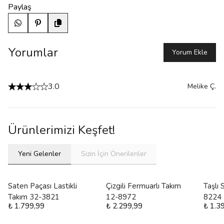
Paylaş
Yorumlar
Yorum Ekle
3.0
Melike
Ç.
Ürünlerimizi Keşfet!
Yeni Gelenler
Sizin İçin Önerilenler
Saten Paçası Lastikli
Çizgili Fermuarlı Takım
Taşlı
Takım 32-3821
12-8972
8224
₺ 1.799,99
₺ 2.299,99
₺ 1.3