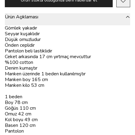
Ürün stokta olduğunda beni haberdar et
Ürün Açıklaması
Gömlek yakadır
Seyyar kuşaklıdır
Düşük omuzludur
Önden ceplidir
Pantolon beli lastiklidir
Ceket arkasında 17 cm yırtmaç mevcuttur
%100 cotton
Denim kumaştır
Manken üzerinde 1 beden kullanılmıştır
Manken boy 165 cm
Manken kilo 53 cm
1 beden
Boy 78 cm
Göğüs 110 cm
Omuz 42 cm
Kol boyu 49 cm
Basen 120 cm
Pantolon