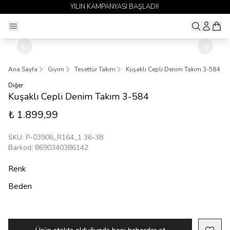
YILIN KAMPANYASI BAŞLADI!
Ana Sayfa
Giyim
Tesettür Takım
Kuşaklı Cepli Denim Takım 3-584
Diğer
Kuşaklı Cepli Denim Takım 3-584
₺ 1.899,99
SKU
:
P-03906_R164_1 36-38
Barkod
:
8690340386142
Renk
Beden