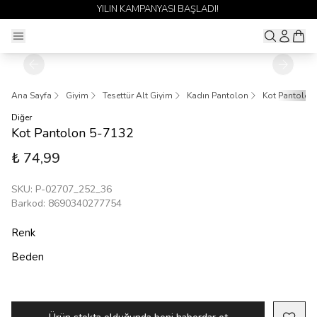
YILIN KAMPANYASI BAŞLADI!
Ana Sayfa
Giyim
Tesettür Alt Giyim
Kadın Pantolon
Kot Pantolon
Diğer
Kot Pantolon 5-7132
₺ 74,99
SKU
:
P-02707_252_36
Barkod
:
8690340277754
Renk
Beden