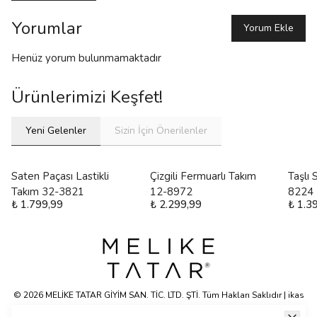
Yorumlar
Yorum Ekle
Henüz yorum bulunmamaktadır
Ürünlerimizi Keşfet!
Yeni Gelenler
Sizin İçin Önerilenler
Saten Paçası Lastikli
Çizgili Fermuarlı Takım
Taşlı
Takım 32-3821
12-8972
8224
₺ 1.799,99
₺ 2.299,99
₺ 1.3
© 2026 MELİKE TATAR GİYİM SAN. TİC. LTD. ŞTİ. Tüm Hakları Saklıdır | ikas
E-ticaret Altyapısyla Hazırlanmıştır.