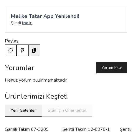
Melike Tatar App Yenilendi!
Şimdi
indir.
Paylaş
Yorumlar
Yorum Ekle
Henüz yorum bulunmamaktadır
Ürünlerimizi Keşfet!
Yeni Gelenler
Sizin İçin Önerilenler
Garnili Takım 67-3209
Şeritli Takım 12-8978-1
Şerit