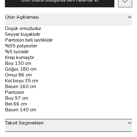
Ürün stokta olduğunda beni haberdar et
Ürün Açıklaması
Düşük omuzludur
Seyyar kuşaklıdır
Pantolon beli lastiklidir
%95 polyester
%5 lycradır
Krep kumaştır
Boy 130 cm
Göğüs 180 cm
Omuz 86 cm
Kol boyu 35 cm
Basen 160 cm
Pantolon
Boy 97 cm
Bel 66 cm
Basen 140 cm
Taksit Seçenekleri