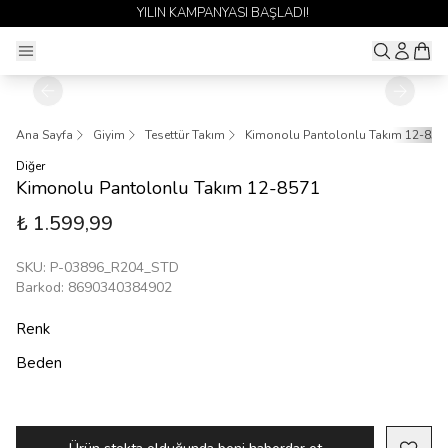
YILIN KAMPANYASI BAŞLADI!
Ana Sayfa
Giyim
Tesettür Takım
Kimonolu Pantolonlu Takım 12-857
Diğer
Kimonolu Pantolonlu Takım 12-8571
₺ 1.599,99
SKU
:
P-03896_R204_STD
Barkod
:
8690340384902
Renk
Beden