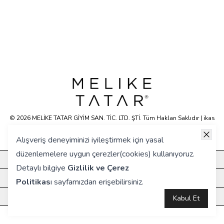
© 2026 MELİKE TATAR GİYİM SAN. TİC. LTD. ŞTİ. Tüm Hakları Saklıdır | ikas
E-ticaret Altyapısyla Hazırlanmıştır.
Alışveriş deneyiminizi iyileştirmek için yasal
düzenlemelere uygun çerezler(cookies) kullanıyoruz.
KURUMSAL
Detaylı bilgiye
Gizlilik ve Çerez
HIZLI ERİŞİM
Politikas
ı
sayfamızdan erişebilirsiniz.
ÖNE ÇIKANLAR
Kabul Et