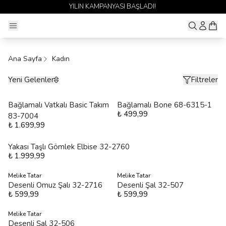
YILIN KAMPANYASI BAŞLADI!
Ana Sayfa
Kadın
Yeni Gelenler
Filtreler
Bağlamalı Vatkalı Basic Takım
Bağlamalı Bone 68-6315-1
₺ 499,99
83-7004
₺ 1.699,99
Yakası Taşlı Gömlek Elbise 32-2760
₺ 1.999,99
Melike Tatar
Melike Tatar
Desenli Omuz Şalı 32-2716
Desenli Şal 32-507
₺ 599,99
₺ 599,99
Melike Tatar
Desenli Şal 32-506