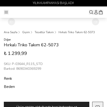
YILIN KAMPANYASI BAŞLADI!
Ana Sayfa
Giyim
Tesettür Takım
Hırkalı Triko Takım 62-5073
Diğer
Hırkalı Triko Takım 62-5073
₺ 1.299,99
SKU
:
P-03644_R115_STD
Barkod
:
8690340369299
Renk
Beden