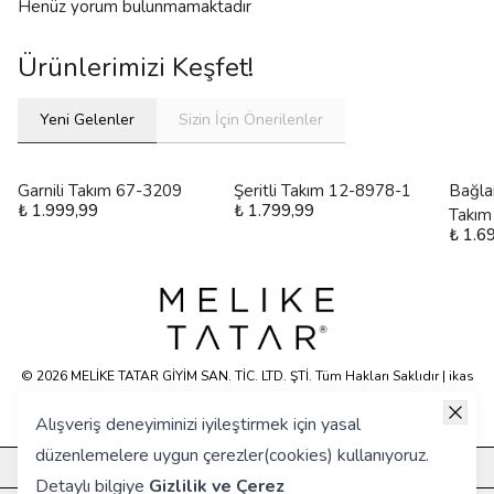
Henüz yorum bulunmamaktadır
Ürünlerimizi Keşfet!
Yeni Gelenler
Sizin İçin Önerilenler
Garnili Takım 67-3209
Şeritli Takım 12-8978-1
Bağla
₺ 1.999,99
₺ 1.799,99
Takım
₺ 1.6
© 2026 MELİKE TATAR GİYİM SAN. TİC. LTD. ŞTİ. Tüm Hakları Saklıdır | ikas
E-ticaret Altyapısyla Hazırlanmıştır.
Alışveriş deneyiminizi iyileştirmek için yasal
düzenlemelere uygun çerezler(cookies) kullanıyoruz.
KURUMSAL
Detaylı bilgiye
Gizlilik ve Çerez