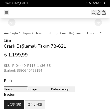
1 ALANA 1 BEDAVA YAYINDA 🎉
Ana Sayfa
Giyim
Tesettür Takım
Craslı Bağlamalı Takım 78-821
Diğer
Craslı Bağlamalı Takım 78-821
₺ 1.199,99
SKU
:
P-04440_R115_1 (36-38)
Barkod
:
8690340429184
Renk
Bordo
İndigo
Kahverengi
Beden
1 (36-38)
2 (40-42)