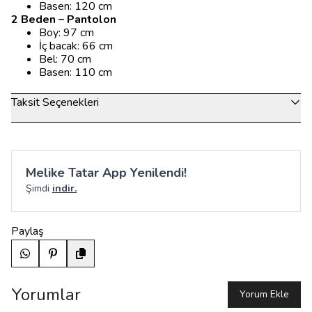
Basen: 120 cm
2 Beden – Pantolon
Boy: 97 cm
İç bacak: 66 cm
Bel: 70 cm
Basen: 110 cm
Taksit Seçenekleri
Melike Tatar App Yenilendi!
Şimdi
indir.
Paylaş
Yorumlar
Yorum Ekle