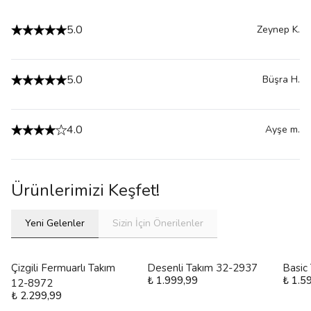
5.0
Zeynep
K.
5.0
Büşra
H.
4.0
Ayşe
m.
Ürünlerimizi Keşfet!
Yeni Gelenler
Sizin İçin Önerilenler
Çizgili Fermuarlı Takım
Desenli Takım 32-2937
Basic
₺ 1.999,99
₺ 1.5
12-8972
₺ 2.299,99