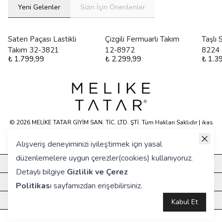
Yeni Gelenler
Sizin İçin Önerilenler
Saten Paçası Lastikli
Çizgili Fermuarlı Takım
Taşlı
Takım 32-3821
12-8972
8224
₺ 1.799,99
₺ 2.299,99
₺ 1.3
© 2026 MELİKE TATAR GİYİM SAN. TİC. LTD. ŞTİ. Tüm Hakları Saklıdır | ikas
E-ticaret Altyapısyla Hazırlanmıştır.
Alışveriş deneyiminizi iyileştirmek için yasal
düzenlemelere uygun çerezler(cookies) kullanıyoruz.
KURUMSAL
Detaylı bilgiye
Gizlilik ve Çerez
HIZLI ERİŞİM
Politikas
ı
sayfamızdan erişebilirsiniz.
ÖNE ÇIKANLAR
Kabul Et