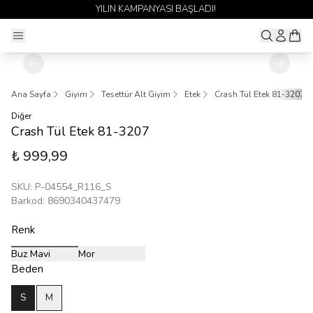
!
1 ALANA 1 BEDAVA YAYINDA 🎉
Ana Sayfa
Giyim
Tesettür Alt Giyim
Etek
Crash Tül Etek 81-3207
Diğer
Crash Tül Etek 81-3207
₺ 999,99
SKU
:
P-04554_R116_S
Barkod
:
8690340437479
Renk
Buz Mavi
Mor
Beden
S
M