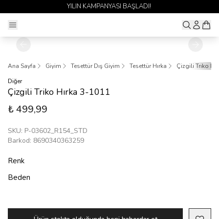
YILIN KAMPANYASI BAŞLADI!
Ana Sayfa
Giyim
Tesettür Dış Giyim
Tesettür Hırka
Çizgili Triko Hı
Diğer
Çizgili Triko Hırka 3-1011
₺ 499,99
SKU
:
P-03602_R154_STD
Barkod
:
8690340363259
Renk
Beden