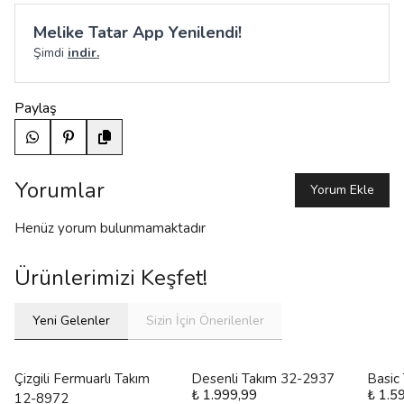
Melike Tatar App Yenilendi!
Şimdi
indir.
Paylaş
Yorumlar
Yorum Ekle
Henüz yorum bulunmamaktadır
Ürünlerimizi Keşfet!
Yeni Gelenler
Sizin İçin Önerilenler
Çizgili Fermuarlı Takım
Desenli Takım 32-2937
Basic
₺ 1.999,99
₺ 1.5
12-8972