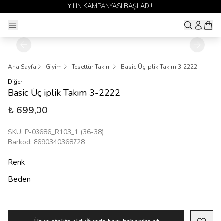
YILIN KAMPANYASI BAŞLADI!
Ana Sayfa
Giyim
Tesettür Takım
Basic Üç iplik Takım 3-2222
Diğer
Basic Üç iplik Takım 3-2222
₺ 699,00
SKU
:
P-03686_R103_1 (36-38)
Barkod
:
8690340368728
Renk
Beden