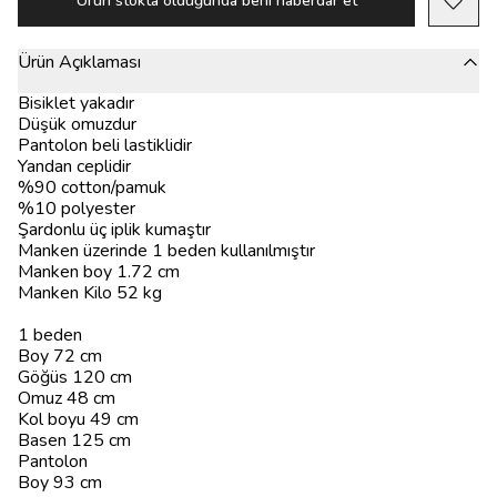
Ürün stokta olduğunda beni haberdar et
Ürün Açıklaması
Bisiklet yakadır
Düşük omuzdur
Pantolon beli lastiklidir
Yandan ceplidir
%90 cotton/pamuk
%10 polyester
Şardonlu üç iplik kumaştır
Manken üzerinde 1 beden kullanılmıştır
Manken boy 1.72 cm
Manken Kilo 52 kg
1 beden
Boy 72 cm
Göğüs 120 cm
Omuz 48 cm
Kol boyu 49 cm
Basen 125 cm
Pantolon
Boy 93 cm