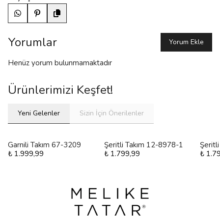
Yorumlar
Yorum Ekle
Henüz yorum bulunmamaktadır
Ürünlerimizi Keşfet!
Yeni Gelenler
Sizin İçin Önerilenler
Garnili Takım 67-3209
Şeritli Takım 12-8978-1
Şerit
₺ 1.999,99
₺ 1.799,99
₺ 1.7