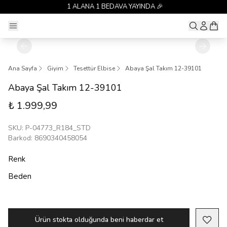
1 ALANA 1 BEDAVA YAYINDA 🎉
Ana Sayfa
Giyim
Tesettür Elbise
Abaya Şal Takım 12-39101
Abaya Şal Takım 12-39101
₺ 1.999,99
SKU
:
P-04773_R184_STD
Barkod
:
8690340458054
Renk
Beden
Ürün stokta olduğunda beni haberdar et