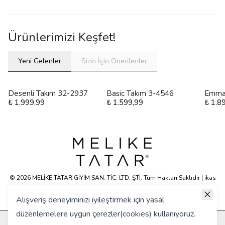
Ürünlerimizi Keşfet!
Yeni Gelenler
Sizin İçin Önerilenler
Desenli Takım 32-2937
Basic Takım 3-4546
Emma
₺ 1.999,99
₺ 1.599,99
₺ 1.8
© 2026 MELİKE TATAR GİYİM SAN. TİC. LTD. ŞTİ. Tüm Hakları Saklıdır | ikas
E-ticaret Altyapısyla Hazırlanmıştır.
Alışveriş deneyiminizi iyileştirmek için yasal
düzenlemelere uygun çerezler(cookies) kullanıyoruz.
KURUMSAL