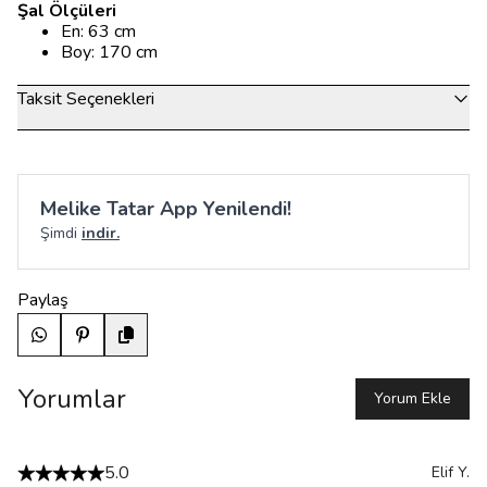
Şal Ölçüleri
En: 63 cm
Boy: 170 cm
Taksit Seçenekleri
Melike Tatar App Yenilendi!
Şimdi
indir.
Paylaş
Yorumlar
Yorum Ekle
5.0
Elif
Y.