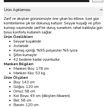
Ürün Açıklaması
Zarif ve akışkan görünümüyle öne çıkan bu elbise, özel gün
kombinlerine şık bir dokunuş katıyor. Seyyar kuşağı ve şifon
kumaşı sayesinde zarif bir duruş sunarken, rahat kalıbıyla gün
boyu konforlu kullanım sağlar.
Ürün Özellikleri
Seyyar kuşaklıdır.
Astarlıdır.
Kumaş içeriği: %95 polyester %5 lycra
Şifon kumaştır.
42 bedene kadar uyumludur.
Manken Bilgileri
Manken Boy: 178 cm
Manken Kilo: 53 kg
Ürün Ölçüleri
Boy: 143 cm
Göğüs: 120 cm
Omuz: 58 cm
Kol Boyu: 49 cm (dikişten itibaren)
Bel: 58 cm
Basen: 120 cm