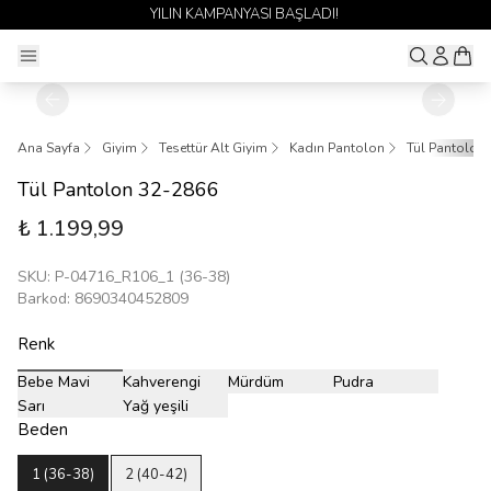
YILIN KAMPANYASI BAŞLADI!
Ana Sayfa
Giyim
Tesettür Alt Giyim
Kadın Pantolon
Tül Pantolon
Tül Pantolon 32-2866
₺ 1.199,99
SKU
:
P-04716_R106_1 (36-38)
Barkod
:
8690340452809
Renk
Bebe Mavi
Kahverengi
Mürdüm
Pudra
Sarı
Yağ yeşili
Beden
1 (36-38)
2 (40-42)