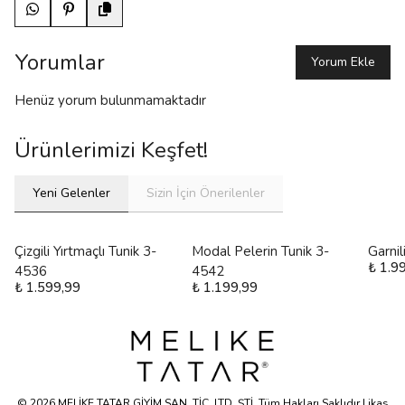
Yorumlar
Yorum Ekle
Henüz yorum bulunmamaktadır
Ürünlerimizi Keşfet!
Yeni Gelenler
Sizin İçin Önerilenler
Çizgili Yırtmaçlı Tunik 3-
Modal Pelerin Tunik 3-
Garni
₺ 1.9
4536
4542
₺ 1.599,99
₺ 1.199,99
© 2026 MELİKE TATAR GİYİM SAN. TİC. LTD. ŞTİ. Tüm Hakları Saklıdır | ikas