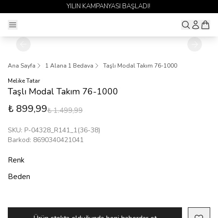
YILIN KAMPANYASI BAŞLADI!
Ana Sayfa
1 Alana 1 Bedava
Taşlı Modal Takım 76-1000
Melike Tatar
Taşlı Modal Takım 76-1000
₺ 899,99
₺ 1.499,99
SKU
:
P-04328_R141_1(36-38)
Barkod
:
8690340421041
Renk
Beden