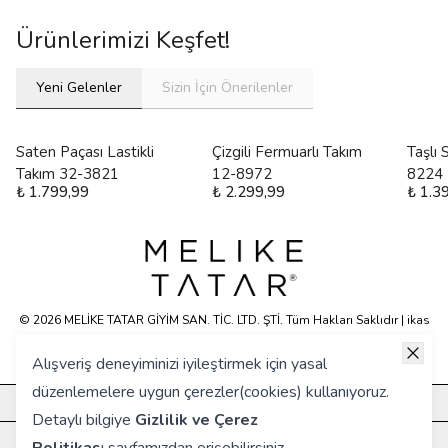
Ürünlerimizi Keşfet!
Yeni Gelenler
Sizin İçin Önerilenler
Saten Paçası Lastikli
Çizgili Fermuarlı Takım
Taşlı
Takım 32-3821
12-8972
8224
₺ 1.799,99
₺ 2.299,99
₺ 1.3
© 2026 MELİKE TATAR GİYİM SAN. TİC. LTD. ŞTİ. Tüm Hakları Saklıdır | ikas
E-ticaret Altyapısyla Hazırlanmıştır.
Alışveriş deneyiminizi iyileştirmek için yasal
düzenlemelere uygun çerezler(cookies) kullanıyoruz.
KURUMSAL
Detaylı bilgiye
Gizlilik ve Çerez
HIZLI ERİŞİM