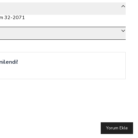
kım 32-2071
ilendi!
Yorum Ekle