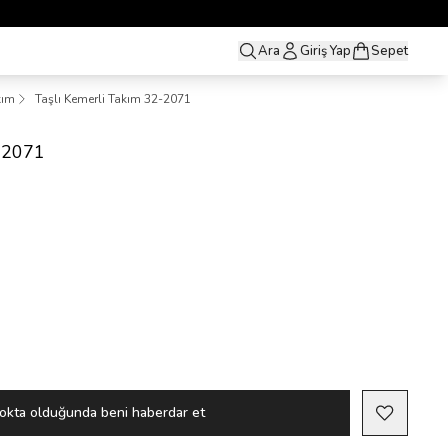

Ara
Giriş Yap
Sepet
kım
Taşlı Kemerli Takım 32-2071
2-2071
okta olduğunda beni haberdar et