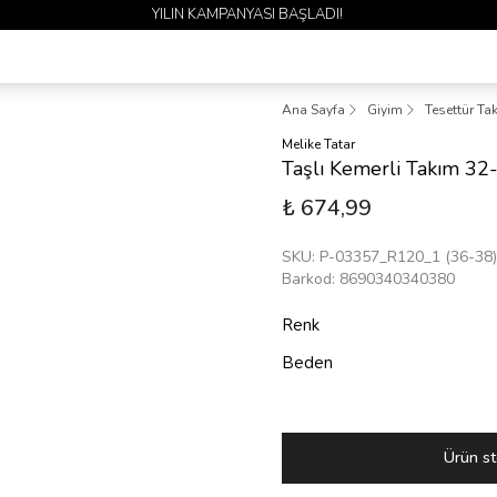
1 ALANA 1 BEDAVA YAYINDA 
Ana Sayfa
Giyim
Tesettür Ta
Melike Tatar
Taşlı Kemerli Takım 3
₺ 674,99
SKU
:
P-03357_R120_1 (36-38)
Barkod
:
8690340340380
Renk
Beden
Ürün st