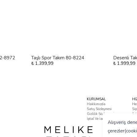
 12-8972
Taşlı Spor Takım 80-8224
Desenli Ta
₺ 1.399,99
₺ 1.999,99
KURUMSAL
HI
Hakkımızda
He
Satış Sözleşmesi
Sip
Gizlilik Sözleşmesi
İle
İptal Ve İade Koşulları
Sık
Alışveriş dene
çerezler(cooki