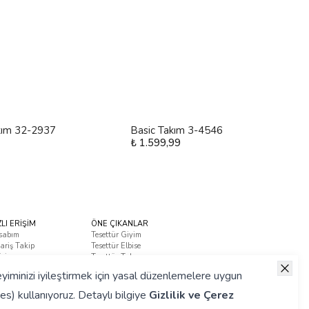
kım 32-2937
Basic Takım 3-4546
₺ 1.599,99
ZLI ERİŞİM
ÖNE ÇIKANLAR
sabım
Tesettür Giyim
ariş Takip
Tesettür Elbise
tişim
Tesettür Takım
ça Sorulan Sorular
yiminizi iyileştirmek için yasal düzenlemelere uygun
es) kullanıyoruz. Detaylı bilgiye
Gizlilik ve Çerez