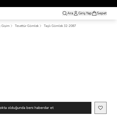
1 ALANA 1 BEDAVA YAYINDA 🎉
Ara
Giriş Yap
Sepet
t Giyim
Tesettür Gömlek
Taşlı Gömlek 32-2087
okta olduğunda beni haberdar et