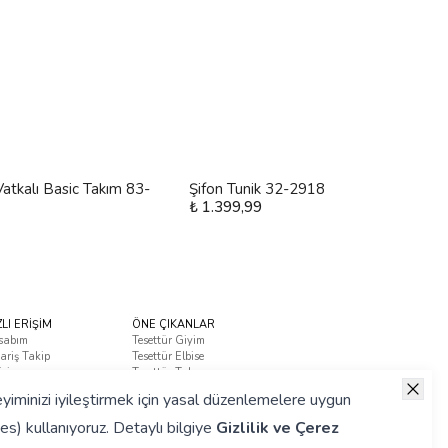
atkalı Basic Takım 83-
Şifon Tunik 32-2918
₺ 1.399,99
ZLI ERİŞİM
ÖNE ÇIKANLAR
sabım
Tesettür Giyim
ariş Takip
Tesettür Elbise
tişim
Tesettür Takım
ça Sorulan Sorular
yiminizi iyileştirmek için yasal düzenlemelere uygun
es) kullanıyoruz. Detaylı bilgiye
Gizlilik ve Çerez