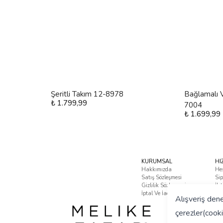
Şeritli Takım 12-8978
Bağlamalı V
₺ 1.799,99
7004
₺ 1.699,99
KURUMSAL
HI
Hakkımızda
He
Satış Sözleşmesi
Sip
Gizlilik Sözleşmesi
İle
İptal Ve İade Koşulları
Sık
Alışveriş dene
çerezler(cooki