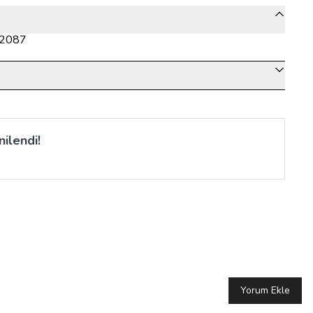
-2087
ilendi!
Yorum Ekle