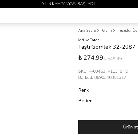
Ana Sayfa
Giyim
Tesettür Üs
Melike Tatar
Taşlı Gömlek 32-2087
₺ 274,99
₺ 549,99
SKU
:
P-03463_R113_STD
Barkod
:
8690340351317
Renk
Beden
Ürün st