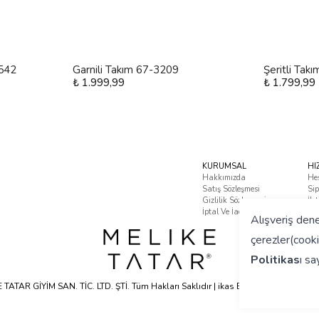
4542
Garnili Takım 67-3209
Şeritli Tak
₺ 1.999,99
₺ 1.799,99
KURUMSAL
HI
Hakkımızda
He
Satış Sözleşmesi
Sip
Gizlilik Sözleşmesi
İle
İptal Ve İade Koşulları
Sık
Alışveriş dene
çerezler(cooki
Politikas
ı
say
TATAR GİYİM SAN. TİC. LTD. ŞTİ. Tüm Hakları Saklıdır | ikas E-ticaret Altyapısyla 