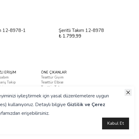
ım 12-8978-1
Şeritli Takım 12-8978
₺ 1.799,99
ZLI ERİŞİM
ÖNE ÇIKANLAR
sabım
Tesettür Giyim
ariş Takip
Tesettür Elbise
tişim
Tesettür Takım
ça Sorulan Sorular
yiminizi iyileştirmek için yasal düzenlemelere uygun
es) kullanıyoruz. Detaylı bilgiye
Gizlilik ve Çerez
famızdan erişebilirsiniz.
Kabul Et
Hazırlanmıştır.