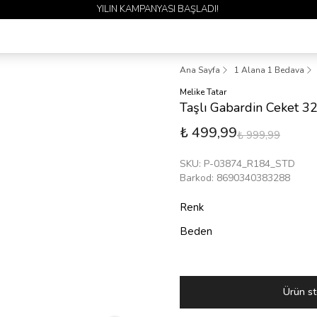
1 ALANA 1 BEDAVA YAYINDA 🎉
Ana Sayfa
1 Alana 1 Bedava
Melike Tatar
Taşlı Gabardin Ceket 
₺ 499,99
₺ 999,99
SKU
:
P-03874_R184_STD
Barkod
:
8690340383288
Renk
Beden
Ürün st