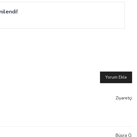
ilendi!
Yorum Ekle
Ziyaretçi
Büşra
Ö.