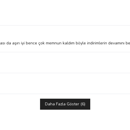
ası da aşırı iyi bence çok memnun kaldım böyle indirimlerin devamını be
Daha Fazla Göster
(
6
)