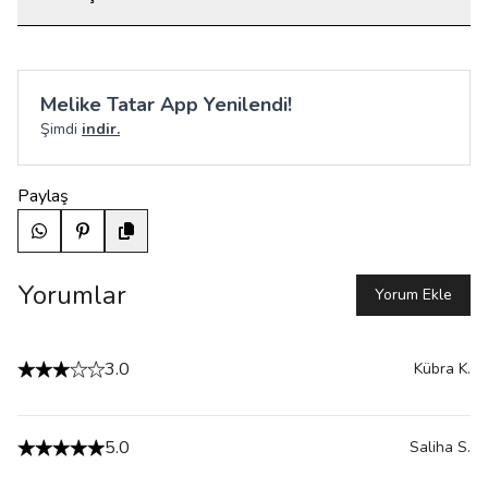
Melike Tatar App Yenilendi!
Şimdi
indir.
Paylaş
Yorumlar
Yorum Ekle
3.0
Kübra
K.
5.0
Saliha
S.