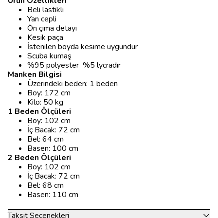
Ürün Özellikleri
Beli lastikli
Yan cepli
Ön çıma detayı
Kesik paça
İstenilen boyda kesime uygundur
Scuba kumaş
%95 polyester %5 lycradır
Manken Bilgisi
Üzerindeki beden: 1 beden
Boy: 172 cm
Kilo: 50 kg
1 Beden Ölçüleri
Boy: 102 cm
İç Bacak: 72 cm
Bel: 64 cm
Basen: 100 cm
2 Beden Ölçüleri
Boy: 102 cm
İç Bacak: 72 cm
Bel: 68 cm
Basen: 110 cm
Taksit Seçenekleri