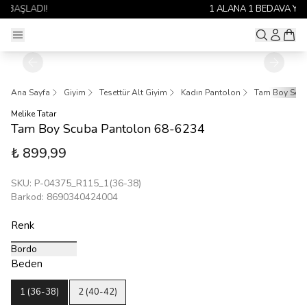
1 ALANA 1 BEDAVA YAYINDA 🎉
Ana Sayfa
Giyim
Tesettür Alt Giyim
Kadın Pantolon
Tam Boy Scub
Melike Tatar
Tam Boy Scuba Pantolon 68-6234
₺ 899,99
SKU
:
P-04375_R115_1(36-38)
Barkod
:
8690340424004
Renk
Bordo
Beden
1 (36-38)
2 (40-42)