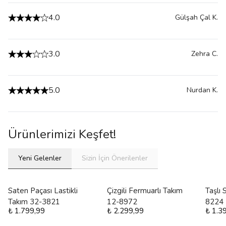
4.0
Gülşah Çal
K.
3.0
Zehra
C.
5.0
Nurdan
K.
Ürünlerimizi Keşfet!
Yeni Gelenler
Sizin İçin Önerilenler
Saten Paçası Lastikli
Çizgili Fermuarlı Takım
Taşlı
Takım 32-3821
12-8972
8224
₺ 1.799,99
₺ 2.299,99
₺ 1.3