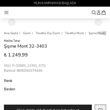
YILIN KAMPANYASI BAŞLADI!
Ana Sayfa
Giyim
Tesettür Dış Giyim
Tesettür Mont
Şişme Mont 32
Melike Tatar
Şişme Mont 32-3403
₺ 1.249,99
SKU
:
P-03683_12351_STD
Barkod
:
8690340374446
Renk
Beden