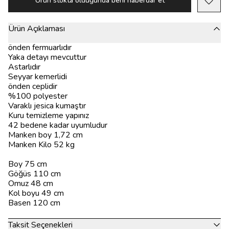
Ürün stokta olduğunda beni haberdar et
Ürün Açıklaması
önden fermuarlıdır
Yaka detayı mevcuttur
Astarlıdır
Seyyar kemerlidi
önden ceplidir
%100 polyester
Varaklı jesica kumaştır
Kuru temizleme yapınız
42 bedene kadar uyumludur
Manken boy 1,72 cm
Manken Kilo 52 kg
Boy 75 cm
Göğüs 110 cm
Omuz 48 cm
Kol boyu 49 cm
Basen 120 cm
Taksit Seçenekleri