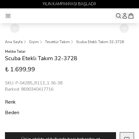
YILIN KAMPANYASI BAŞLADI!
Ana Sayfa
Giyim
Tesettür Takım
Scuba Etekli Takım 32-3728
Melike Tatar
Scuba Etekli Takım 32-3728
₺ 1.699,99
SKU
:
P-04285_R113_1 36-38
Barkod
:
8690340417716
Renk
Beden