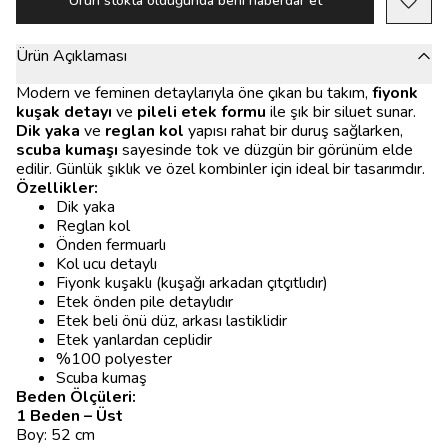
Ürün stokta olduğunda beni haberdar et
Ürün Açıklaması
Modern ve feminen detaylarıyla öne çıkan bu takım,
fiyonk
kuşak detayı
ve
pileli etek formu
ile şık bir siluet sunar.
Dik yaka
ve
reglan kol
yapısı rahat bir duruş sağlarken,
scuba kumaşı
sayesinde tok ve düzgün bir görünüm elde
edilir. Günlük şıklık ve özel kombinler için ideal bir tasarımdır.
Özellikler:
Dik yaka
Reglan kol
Önden fermuarlı
Kol ucu detaylı
Fiyonk kuşaklı (kuşağı arkadan çıtçıtlıdır)
Etek önden pile detaylıdır
Etek beli önü düz, arkası lastiklidir
Etek yanlardan ceplidir
%100 polyester
Scuba kumaş
Beden Ölçüleri:
1 Beden – Üst
Boy: 52 cm