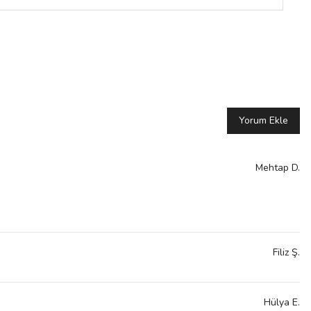
Yorum Ekle
Mehtap
D.
Filiz
Ş.
Hülya
E.