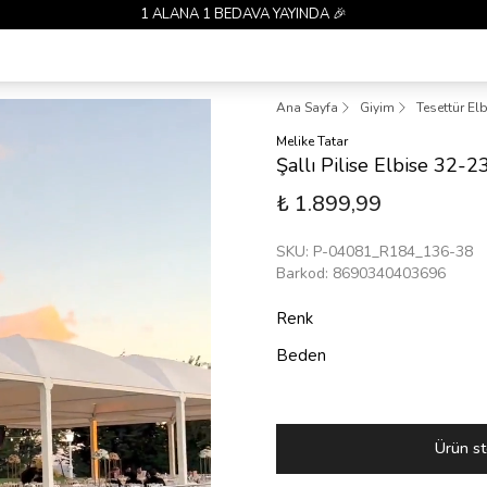
1 ALANA 1 BEDAVA YAYINDA 🎉
Ana Sayfa
Giyim
Tesettür El
Melike Tatar
Şallı Pilise Elbise 32-
₺ 1.899,99
SKU
:
P-04081_R184_136-38
Barkod
:
8690340403696
Renk
Beden
Ürün st