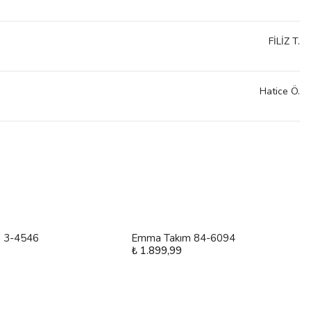
FİLİZ
T.
Hatice
Ö.
m 3-4546
Emma Takım 84-6094
₺ 1.899,99