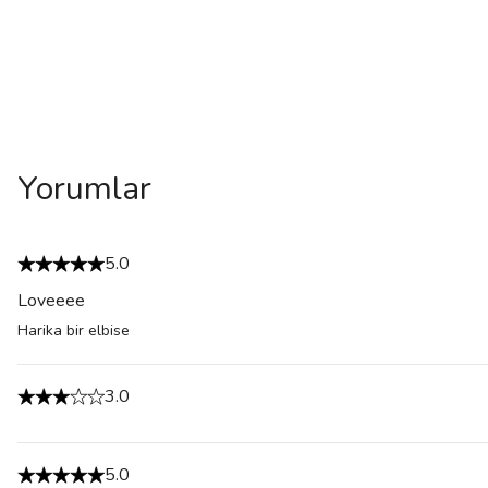
Yorumlar
5.0
Loveeee
Harika bir elbise
3.0
5.0