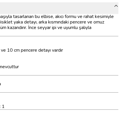
umaşıyla tasarlanan bu elbise, akıcı formu ve rahat kesimiyle
 Bisiklet yaka detayı, arka kısmındaki pencere ve omuz
üm kazandırır. İnce seyyar ipi ve uyumlu şalıyla
ve 10 cm pencere detayı vardır
 mevcuttur
a
: 1