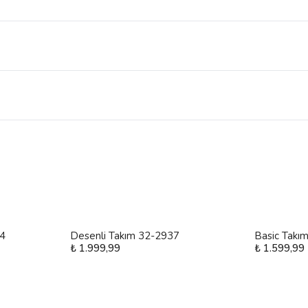
24
Desenli Takım 32-2937
Basic Takı
₺ 1.999,99
₺ 1.599,99