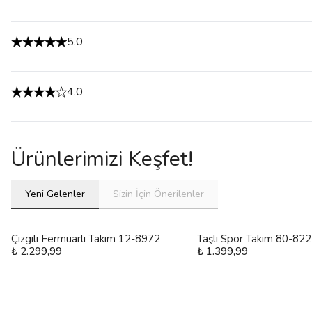
5.0
4.0
Ürünlerimizi Keşfet!
Yeni Gelenler
Sizin İçin Önerilenler
Çizgili Fermuarlı Takım 12-8972
Taşlı Spor Takım 80-82
₺ 2.299,99
₺ 1.399,99