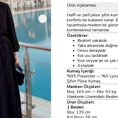
Ürün Açıklaması
Hafif ve zarif pilise şifon k
konforlu bir kullanım sunar.
tasarımıyla modern bir görün
kombinlerinizi tamamlar.
Özellikler:
Bisiklet yakalıdır
Yaka arkasında düğme 
Omuz detaylıdır
Kol ucu lastiklidir
İnce seyyar ipi ve şalı
Astarlıdır
Kumaş İçeriği:
%95 Polyester — %5 Lycr
Şifon Pilise Kumaş
Manken Ölçüleri:
Boy: 165 cm — Kilo: 53 kg
Mankenin Üzerindeki Beden
Ürün Ölçüleri:
1 Beden
Boy: 135 cm
Kol Boyu: 56 cm