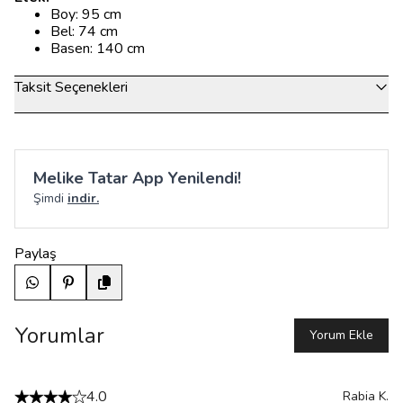
Boy: 95 cm
Bel: 74 cm
Basen: 140 cm
Taksit Seçenekleri
Melike Tatar App Yenilendi!
Şimdi
indir.
Paylaş
Yorumlar
Yorum Ekle
4.0
Rabia
K.