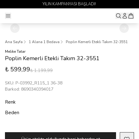
YILIN KAMPANYASI BAŞLADI!
Ana Sayfa
1 Alana 1 Bedava
Poplin Kemerli Etekli Takım 32-3551
Melike Tatar
Poplin Kemerli Etekli Takım 32-3551
₺ 599,99
₺ 1.199,99
SKU
:
P-03992_R115_1 36-38
Barkod
:
8690340394017
Renk
Beden