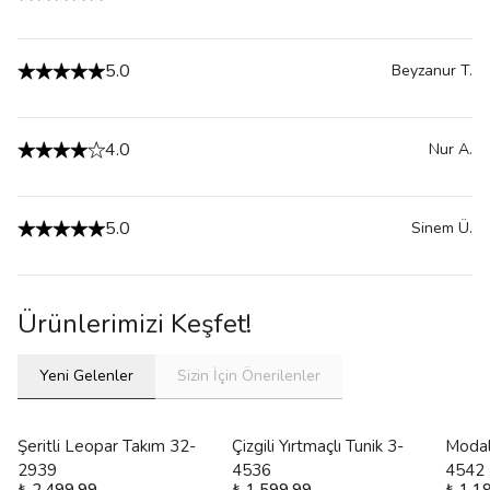
5.0
Beyzanur
T.
4.0
Nur
A.
5.0
Sinem
Ü.
Ürünlerimizi Keşfet!
Yeni Gelenler
Sizin İçin Önerilenler
Şeritli Leopar Takım 32-
Çizgili Yırtmaçlı Tunik 3-
Modal
2939
4536
4542