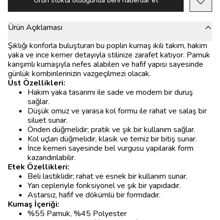
Ürün stokta olduğunda beni haberdar et
Ürün Açıklaması
Şıklığı konforla buluşturan bu poplin kumaş ikili takım, hakim
yaka ve ince kemer detayıyla stilinize zarafet katıyor. Pamuk
karışımlı kumaşıyla nefes alabilen ve hafif yapısı sayesinde
günlük kombinlerinizin vazgeçilmezi olacak.
Üst Özellikleri:
Hakim yaka tasarımı ile sade ve modern bir duruş
sağlar.
Düşük omuz ve yarasa kol formu ile rahat ve salaş bir
siluet sunar.
Önden düğmelidir; pratik ve şık bir kullanım sağlar.
Kol uçları düğmelidir, klasik ve temiz bir bitiş sunar.
İnce kemeri sayesinde bel vurgusu yapılarak form
kazandırılabilir.
Etek Özellikleri:
Beli lastiklidir; rahat ve esnek bir kullanım sunar.
Yan cepleriyle fonksiyonel ve şık bir yapıdadır.
Astarsız, hafif ve dökümlü bir formdadır.
Kumaş İçeriği:
%55 Pamuk, %45 Polyester