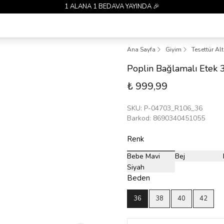
1 ALANA 1 BEDAVA YAYINDA 🎉
Ana Sayfa
Giyim
Tesettür Al
Poplin Bağlamalı Etek
₺ 999,99
SKU
:
P-04703_R106_36
Barkod
:
8690340451055
Renk
Bebe Mavi
Bej
Siyah
Beden
36
38
40
42