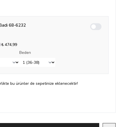
Badi 68-6232
Enable notification
9
₺ 474,99
Beden
irlikte bu ürünler de sepetinize eklenecektir!