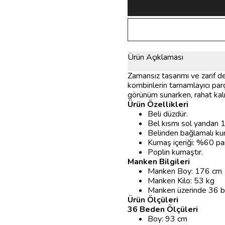
Ürün Açıklaması
Zamansız tasarımı ve zarif d
kombinlerin tamamlayıcı parç
görünüm sunarken, rahat kal
Ürün Özellikleri
Beli düzdür.
Bel kısmı sol yandan 1
Belinden bağlamalı ku
Kumaş içeriği: %60 p
Poplin kumaştır.
Manken Bilgileri
Manken Boy: 176 cm
Manken Kilo: 53 kg
Manken üzerinde 36 be
Ürün Ölçüleri
36 Beden Ölçüleri
Boy: 93 cm