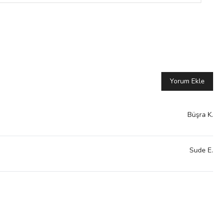
Yorum Ekle
Büşra
K.
Sude
E.