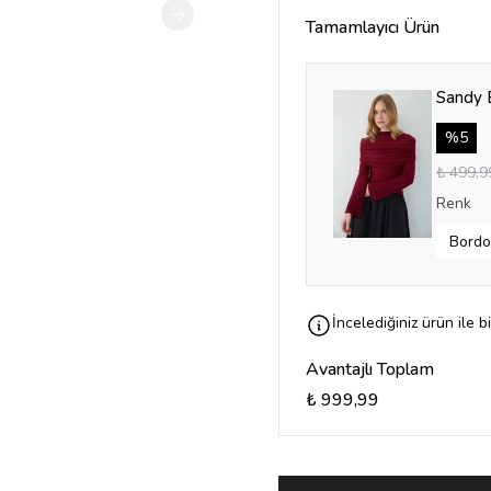
Tamamlayıcı Ürün
Sandy 
%
5
₺ 499,9
Renk
İncelediğiniz ürün ile b
Avantajlı Toplam
₺ 999,99