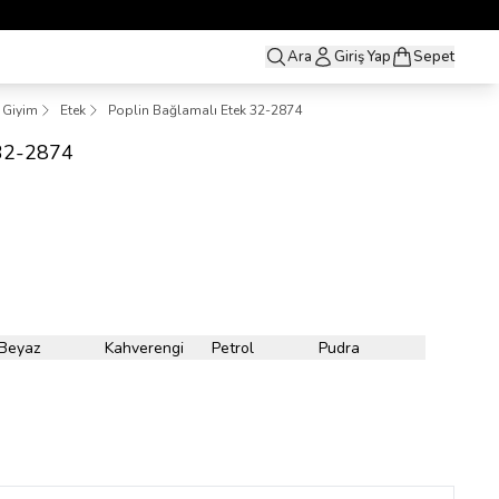
Ara
Giriş Yap
Sepet
t Giyim
Etek
Poplin Bağlamalı Etek 32-2874
 32-2874
Beyaz
Kahverengi
Petrol
Pudra