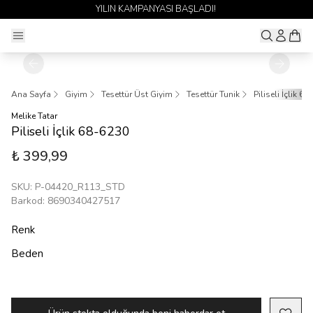
YILIN KAMPANYASI BAŞLADI!
Ana Sayfa
Giyim
Tesettür Üst Giyim
Tesettür Tunik
Piliseli İçlik 6
Melike Tatar
Piliseli İçlik 68-6230
₺ 399,99
SKU
:
P-04420_R113_STD
Barkod
:
8690340427517
Renk
Beden