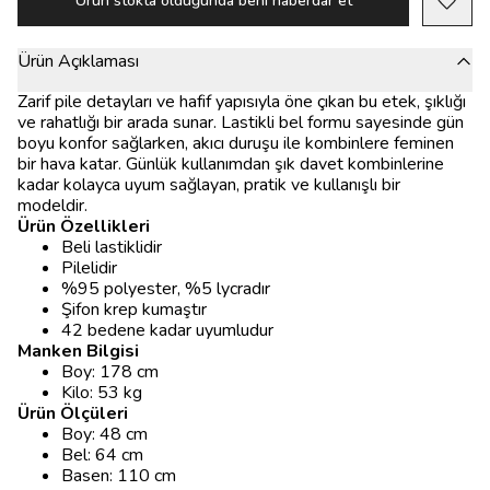
Ürün stokta olduğunda beni haberdar et
Ürün Açıklaması
Zarif pile detayları ve hafif yapısıyla öne çıkan bu etek, şıklığı
ve rahatlığı bir arada sunar. Lastikli bel formu sayesinde gün
boyu konfor sağlarken, akıcı duruşu ile kombinlere feminen
bir hava katar. Günlük kullanımdan şık davet kombinlerine
kadar kolayca uyum sağlayan, pratik ve kullanışlı bir
modeldir.
Ürün Özellikleri
Beli lastiklidir
Pilelidir
%95 polyester, %5 lycradır
Şifon krep kumaştır
42 bedene kadar uyumludur
Manken Bilgisi
Boy: 178 cm
Kilo: 53 kg
Ürün Ölçüleri
Boy: 48 cm
Bel: 64 cm
Basen: 110 cm