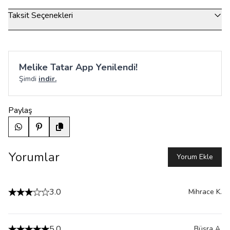
Taksit Seçenekleri
Melike Tatar App Yenilendi!
Şimdi
indir.
Paylaş
Yorumlar
Yorum Ekle
3.0
Mihrace
K.
5.0
Büşra
A.