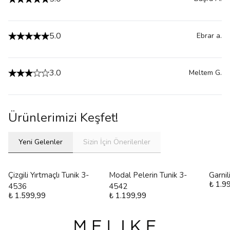
5.0
Ebrar
a.
3.0
Meltem
G.
Ürünlerimizi Keşfet!
Yeni Gelenler
Sizin İçin Önerilenler
Çizgili Yırtmaçlı Tunik 3-
Modal Pelerin Tunik 3-
Garni
₺ 1.9
4536
4542
₺ 1.599,99
₺ 1.199,99