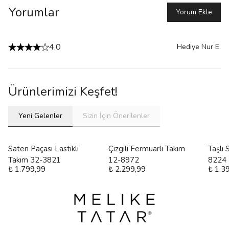
Yorumlar
Yorum Ekle
4.0
Hediye Nur
E.
Ürünlerimizi Keşfet!
Yeni Gelenler
Sizin İçin Önerilenler
Saten Paçası Lastikli
Çizgili Fermuarlı Takım
Taşlı
Takım 32-3821
12-8972
8224
₺ 1.799,99
₺ 2.299,99
₺ 1.3