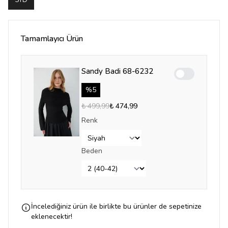
STD
Tamamlayıcı Ürün
Sandy Badi 68-6232
Enable notifica
%
5
₺ 499,99
₺ 474,99
Renk
Beden
İncelediğiniz ürün ile birlikte bu ürünler de sepetinize
eklenecektir!