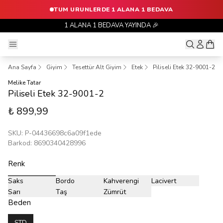
TUM URUNLERDE 1 ALANA 1 BEDAVA
1 ALANA 1 BEDAVA YAYINDA 🎉
Ana Sayfa
Giyim
Tesettür Alt Giyim
Etek
Piliseli Etek 32-9001-2
Melike Tatar
Piliseli Etek 32-9001-2
₺ 899,99
SKU
:
P-04436698c6a09f1ede
Barkod
:
8690340428996
Renk
Saks
Bordo
Kahverengi
Lacivert
Sarı
Taş
Zümrüt
Beden