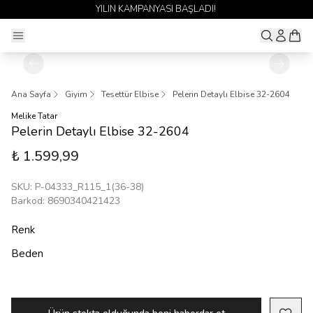
YILIN KAMPANYASI BAŞLADI!
Ana Sayfa
Giyim
Tesettür Elbise
Pelerin Detaylı Elbise 32-2604
Melike Tatar
Pelerin Detaylı Elbise 32-2604
₺ 1.599,99
SKU
:
P-04333_R115_1(36-38)
Barkod
:
8690340421423
Renk
Beden