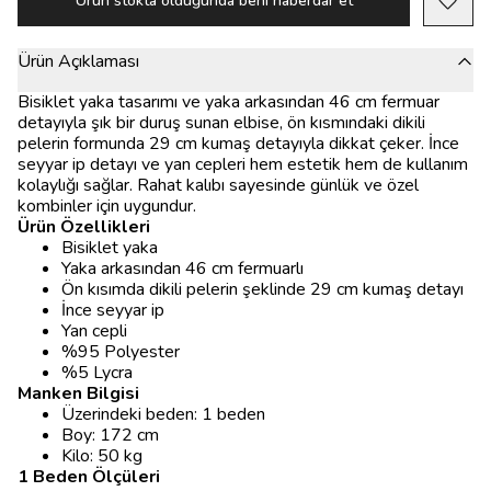
Ürün stokta olduğunda beni haberdar et
Ürün Açıklaması
Bisiklet yaka tasarımı ve yaka arkasından 46 cm fermuar
detayıyla şık bir duruş sunan elbise, ön kısmındaki dikili
pelerin formunda 29 cm kumaş detayıyla dikkat çeker. İnce
seyyar ip detayı ve yan cepleri hem estetik hem de kullanım
kolaylığı sağlar. Rahat kalıbı sayesinde günlük ve özel
kombinler için uygundur.
Ürün Özellikleri
Bisiklet yaka
Yaka arkasından 46 cm fermuarlı
Ön kısımda dikili pelerin şeklinde 29 cm kumaş detayı
İnce seyyar ip
Yan cepli
%95 Polyester
%5 Lycra
Manken Bilgisi
Üzerindeki beden: 1 beden
Boy: 172 cm
Kilo: 50 kg
1 Beden Ölçüleri