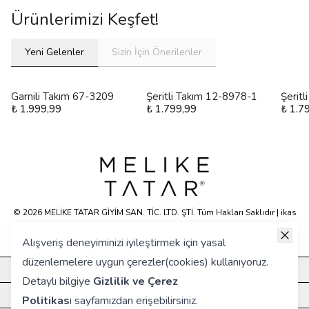
Ürünlerimizi Keşfet!
Yeni Gelenler
Sizin İçin Önerilenler
Garnili Takım 67-3209
Şeritli Takım 12-8978-1
Şerit
₺ 1.999,99
₺ 1.799,99
₺ 1.7
© 2026 MELİKE TATAR GİYİM SAN. TİC. LTD. ŞTİ. Tüm Hakları Saklıdır | ikas
E-ticaret Altyapısyla Hazırlanmıştır.
Alışveriş deneyiminizi iyileştirmek için yasal
düzenlemelere uygun çerezler(cookies) kullanıyoruz.
KURUMSAL
Detaylı bilgiye
Gizlilik ve Çerez
HIZLI ERİŞİM
Politikas
ı
sayfamızdan erişebilirsiniz.