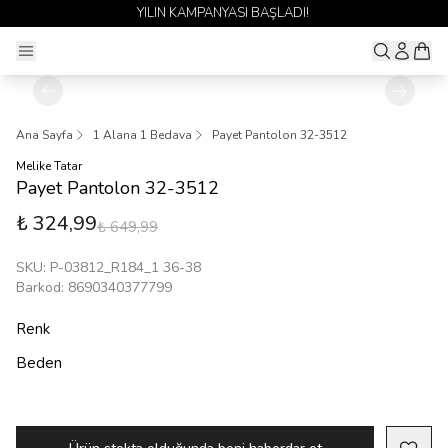
YILIN KAMPANYASI BAŞLADI!
Ana Sayfa
1 Alana 1 Bedava
Payet Pantolon 32-3512
Melike Tatar
Payet Pantolon 32-3512
₺ 324,99
₺ 649,99
SKU
:
P-03812_R184_1 36-38
Barkod
:
8690340377799
Renk
Beden