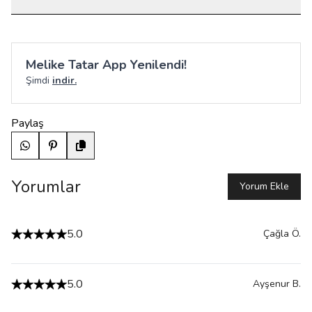
Melike Tatar App Yenilendi!
Şimdi
indir.
Paylaş
Yorumlar
Yorum Ekle
5.0
Çağla
Ö.
5.0
Ayşenur
B.