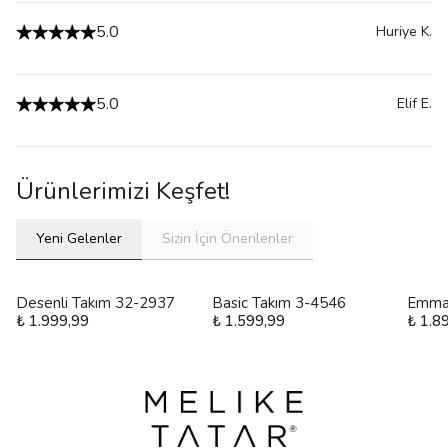
5.0
Huriye
K.
5.0
Elif
E.
Ürünlerimizi Keşfet!
Yeni Gelenler
Sizin İçin Önerilenler
Desenli Takım 32-2937
Basic Takım 3-4546
Emma
₺ 1.999,99
₺ 1.599,99
₺ 1.8