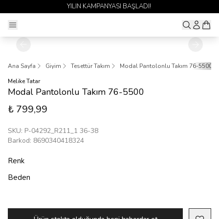
YILIN KAMPANYASI BAŞLADI!
Ana Sayfa
Giyim
Tesettür Takım
Modal Pantolonlu Takım 76-5500
Melike Tatar
Modal Pantolonlu Takım 76-5500
₺ 799,99
SKU
:
P-04292_R211_1 36-38
Barkod
:
8690340418324
Renk
Beden