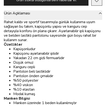
Ürün stokta olduğunda beni haberdar et
Ürün Açıklaması
Rahat kalıbı ve sportif tasarımıyla günlük kullanıma uyum
sağlayan bu takım, kapüşonlu yapısı ve kanguru cep
detayıyla konforu ön plana çıkarır. Ayarlanabilir ipli kapüşonu
ve belden lastikli pantolonu sayesinde gün boyu rahat bir
kullanım sunar.
Özellikler
Kapüşonludur
Kapüşonu ayarlanabilir iplidir
Yakadan 22 cm gizli fermuarlıdır
Düşük omuz
Kanguru cepli
Pantolon beli lastiklidir
Pantolon önden çımalıdır
%50 polyester
%40 viskon
%10 elastan
Modal kumaş
Manken Bilgisi
Manken üzerinde 1 beden kullanılmıştır