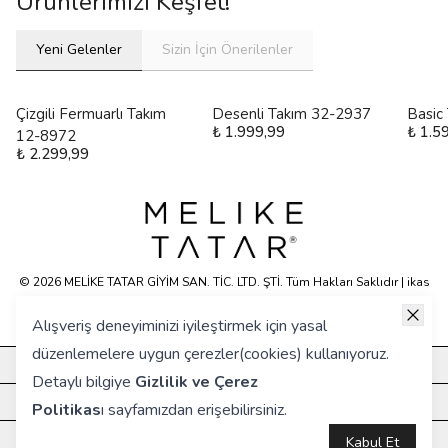
Ürünlerimizi Keşfet!
Yeni Gelenler
Sizin İçin Önerilenler
Çizgili Fermuarlı Takım
Desenli Takım 32-2937
Basic
₺ 1.999,99
₺ 1.5
12-8972
₺ 2.299,99
© 2026 MELİKE TATAR GİYİM SAN. TİC. LTD. ŞTİ. Tüm Hakları Saklıdır | ikas
E-ticaret Altyapısyla Hazırlanmıştır.
Alışveriş deneyiminizi iyileştirmek için yasal
düzenlemelere uygun çerezler(cookies) kullanıyoruz.
KURUMSAL
Detaylı bilgiye
Gizlilik ve Çerez
HIZLI ERİŞİM
Politikas
ı
sayfamızdan erişebilirsiniz.
ÖNE ÇIKANLAR
Kabul Et