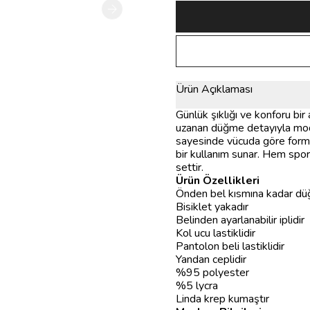
Ürün Açıklaması
Günlük şıklığı ve konforu bi
uzanan düğme detayıyla moder
sayesinde vücuda göre form ve
bir kullanım sunar. Hem spor
settir.
Ürün Özellikleri
Önden bel kısmına kadar dü
Bisiklet yakadır
Belinden ayarlanabilir iplidir
Kol ucu lastiklidir
Pantolon beli lastiklidir
Yandan ceplidir
%95 polyester
%5 lycra
Linda krep kumaştır