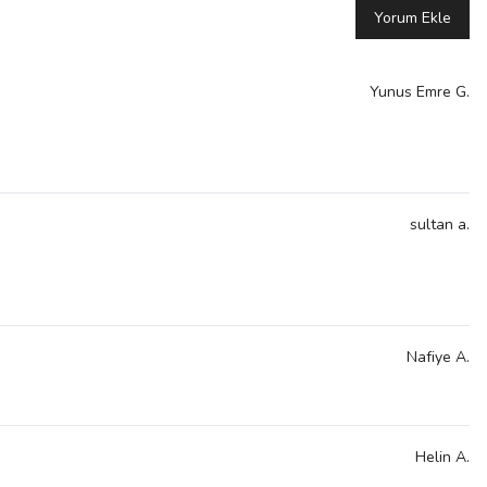
Yorum Ekle
Yunus Emre
G.
sultan
a.
Nafiye
A.
Helin
A.