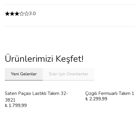
3.0
Ürünlerimizi Keşfet!
Yeni Gelenler
Sizin İçin Önerilenler
Saten Paçası Lastikli Takım 32-
Çizgili Fermuarlı Takım
₺ 2.299,99
3821
₺ 1.799,99