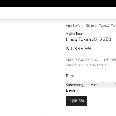
1 ALANA 1 BEDAVA YAYINDA 🎉
Ana Sayfa
Giyim
Tesettür Ta
Melike Tatar
Linda Takım 32-2350
₺ 1.999,99
SKU
:
P-04489_R141_1 (36-38)
Barkod
:
8690340432207
Renk
Kahverengi
Mint
Beden
1 (36-38)