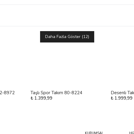
Daha Fazla Göster
(
12
)
 12-8972
Taşlı Spor Takım 80-8224
Desenli Ta
₺ 1.399,99
₺ 1.999,99
KURUMSAL
HI