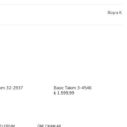
Büşra
K.
kım 32-2937
Basic Takım 3-4546
₺ 1.599,99
ZLI ERİŞİM
ÖNE ÇIKANLAR