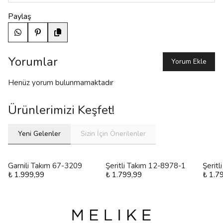
Paylaş
Yorumlar
Yorum Ekle
Henüz yorum bulunmamaktadır
Ürünlerimizi Keşfet!
Yeni Gelenler
Sizin İçin Önerilenler
Garnili Takım 67-3209
Şeritli Takım 12-8978-1
Şerit
₺ 1.999,99
₺ 1.799,99
₺ 1.7