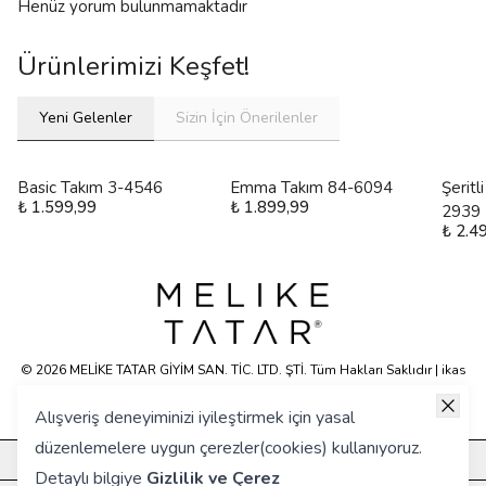
Henüz yorum bulunmamaktadır
Ürünlerimizi Keşfet!
Yeni Gelenler
Sizin İçin Önerilenler
Basic Takım 3-4546
Emma Takım 84-6094
Şeritl
₺ 1.599,99
₺ 1.899,99
2939
₺ 2.4
© 2026 MELİKE TATAR GİYİM SAN. TİC. LTD. ŞTİ. Tüm Hakları Saklıdır | ikas
E-ticaret Altyapısyla Hazırlanmıştır.
Alışveriş deneyiminizi iyileştirmek için yasal
düzenlemelere uygun çerezler(cookies) kullanıyoruz.
KURUMSAL
Detaylı bilgiye
Gizlilik ve Çerez