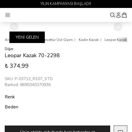
YILIN KAMPANYASI BAŞLADI!
YENİ GELEN
Ana Sayfa
Giyim
Tesettür Üst Giyim
Kadın Kazak
Leopar Kazak 7
Diğer
Leopar Kazak 70-2298
₺ 374,99
SKU
:
P-03712_R107_STD
Barkod
:
8690340370936
Renk
Beden