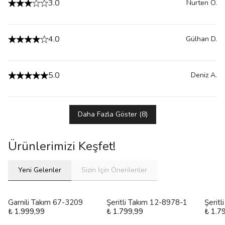
3.0
Nurten
O.
4.0
Gülhan
D.
5.0
Deniz
A.
Daha Fazla Göster
(
8
)
Ürünlerimizi Keşfet!
Yeni Gelenler
Sizin İçin Önerilenler
Garnili Takım 67-3209
Şeritli Takım 12-8978-1
Şerit
₺ 1.999,99
₺ 1.799,99
₺ 1.7