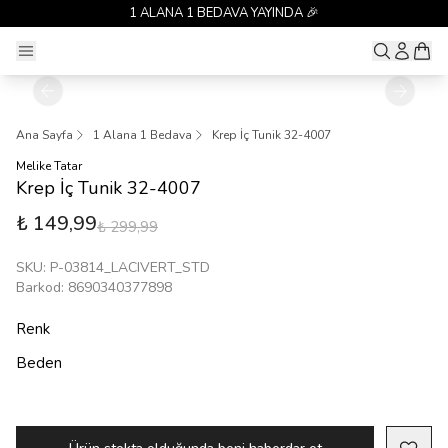
1 ALANA 1 BEDAVA YAYINDA 🎉
Ana Sayfa
1 Alana 1 Bedava
Krep İç Tunik 32-4007
Melike Tatar
Krep İç Tunik 32-4007
₺ 149,99
₺ 299,99
SKU
:
P-03814_LACIVERT_STD
Barkod
:
8690340377898
Renk
Beden