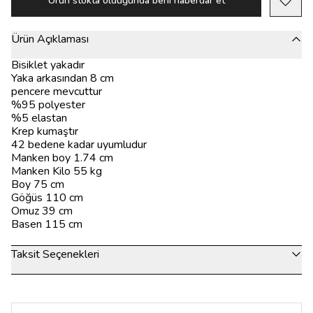
Ürün stokta olduğunda beni haberdar et
Ürün Açıklaması
Bisiklet yakadır
Yaka arkasından 8 cm
pencere mevcuttur
%95 polyester
%5 elastan
Krep kumaştır
42 bedene kadar uyumludur
Manken boy 1.74 cm
Manken Kilo 55 kg
Boy 75 cm
Göğüs 110 cm
Omuz 39 cm
Basen 115 cm
Taksit Seçenekleri