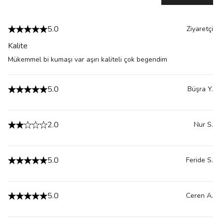
5.0
Ziyaretçi
Kalite
Mükemmel bi kumaşı var aşırı kaliteli çok begendim
5.0
Büşra
Y.
2.0
Nur
S.
5.0
Feride
S.
5.0
Ceren
A.