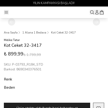
SI BAŞLADI!
1 ALANA 1 BEDAVA YAY
Ana Sayfa
1 Alana 1 Bedava
Kot Ceket 32-3417
Melike Tatar
Kot Ceket 32-3417
₺ 899,99
₺ 1.799,99
SKU
:
P-03793_R184_STD
Barkod
:
8690340376501
Renk
Beden