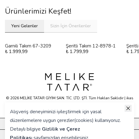
Ürünlerimizi Keşfet!
Yeni Gelenler
Sizin İçin Önerilenler
Garnili Takım 67-3209
Şeritli Takım 12-8978-1
Şerit
₺ 1.999,99
₺ 1.799,99
₺ 1.7
© 2026 MELİKE TATAR GİYİM SAN. TİC. LTD. ŞTİ. Tüm Hakları Saklıdır | ikas
E-ticaret Altyapısyla Hazırlanmıştır.
Alışveriş deneyiminizi iyileştirmek için yasal
düzenlemelere uygun çerezler(cookies) kullanıyoruz.
KURUMSAL
Detaylı bilgiye
Gizlilik ve Çerez
HIZLI ERİŞİM
Politikas
ı
sayfamızdan erişebilirsiniz.