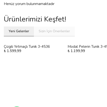
Henüz yorum bulunmamaktadır
Ürünlerimizi Keşfet!
Yeni Gelenler
Sizin İçin Önerilenler
Çizgili Yırtmaçlı Tunik 3-4536
Modal Pelerin Tunik 3-
₺ 1.599,99
₺ 1.199,99