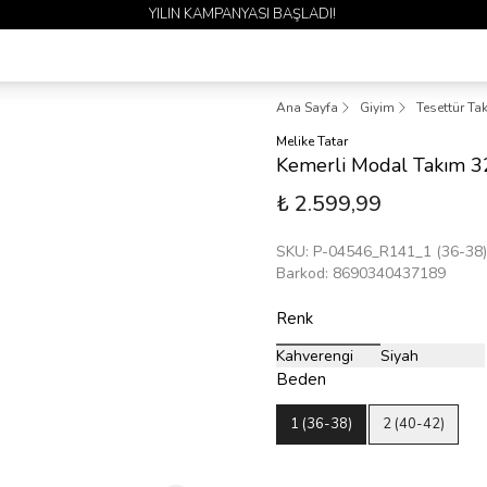
1 ALANA 1 BEDAVA YAYINDA 🎉
Ana Sayfa
Giyim
Tesettür Ta
Melike Tatar
Kemerli Modal Takım 
₺ 2.599,99
SKU
:
P-04546_R141_1 (36-38)
Barkod
:
8690340437189
Renk
Kahverengi
Siyah
Beden
1 (36-38)
2 (40-42)