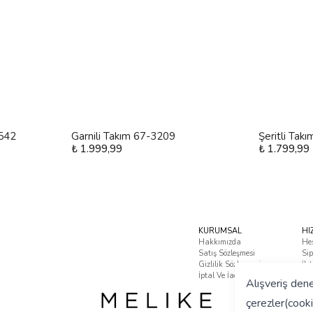
4542
Garnili Takım 67-3209
Şeritli Tak
₺ 1.999,99
₺ 1.799,99
KURUMSAL
HI
Hakkımızda
He
Satış Sözleşmesi
Sip
Gizlilik Sözleşmesi
İle
İptal Ve İade Koşulları
Sık
Alışveriş dene
çerezler(cooki