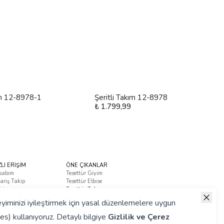
ım 12-8978-1
Şeritli Takım 12-8978
₺ 1.799,99
ZLI ERİŞİM
ÖNE ÇIKANLAR
sabım
Tesettür Giyim
ariş Takip
Tesettür Elbise
tişim
Tesettür Takım
ça Sorulan Sorular
yiminizi iyileştirmek için yasal düzenlemelere uygun
es) kullanıyoruz. Detaylı bilgiye
Gizlilik ve Çerez