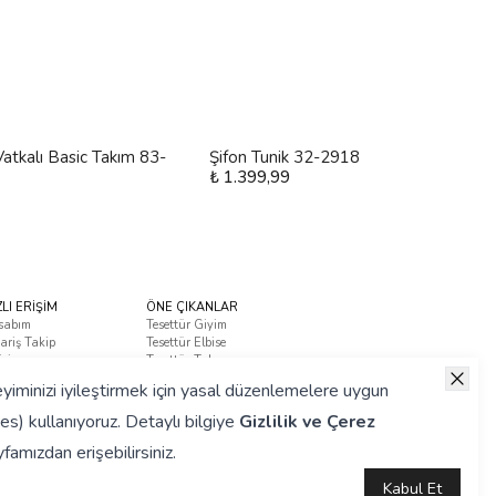
atkalı Basic Takım 83-
Şifon Tunik 32-2918
₺ 1.399,99
ZLI ERİŞİM
ÖNE ÇIKANLAR
sabım
Tesettür Giyim
ariş Takip
Tesettür Elbise
tişim
Tesettür Takım
ça Sorulan Sorular
yiminizi iyileştirmek için yasal düzenlemelere uygun
es) kullanıyoruz. Detaylı bilgiye
Gizlilik ve Çerez
famızdan erişebilirsiniz.
Kabul Et
Hazırlanmıştır.