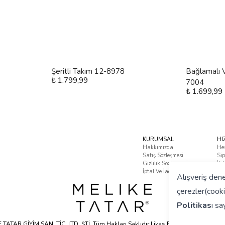
Şeritli Takım 12-8978
Bağlamalı V
₺ 1.799,99
7004
₺ 1.699,99
KURUMSAL
HI
Hakkımızda
He
Satış Sözleşmesi
Sip
Gizlilik Sözleşmesi
İle
İptal Ve İade Koşulları
Sık
Alışveriş dene
çerezler(cooki
Politikas
ı
say
TATAR GİYİM SAN. TİC. LTD. ŞTİ. Tüm Hakları Saklıdır | ikas E-ticaret Altyapısyla 