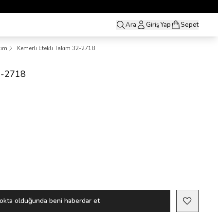
Ara
Giriş Yap
Sepet
kım
Kemerli Etekli Takım 32-2718
32-2718
okta olduğunda beni haberdar et