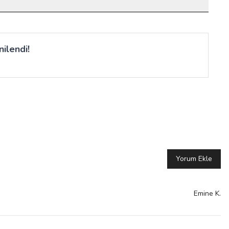
ilendi!
Yorum Ekle
Emine
K.