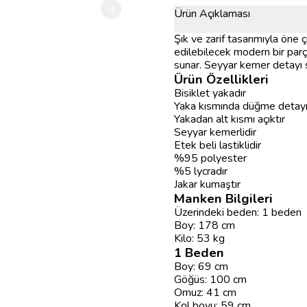
Ürün Açıklaması
Şık ve zarif tasarımıyla öne 
edilebilecek modern bir parç
sunar. Seyyar kemer detayı s
Ürün Özellikleri
Bisiklet yakadır
Yaka kısmında düğme detay
Yakadan alt kısmı açıktır
Seyyar kemerlidir
Etek beli lastiklidir
%95 polyester
%5 lycradır
Jakar kumaştır
Manken Bilgileri
Üzerindeki beden: 1 beden
Boy: 178 cm
Kilo: 53 kg
1 Beden
Boy: 69 cm
Göğüs: 100 cm
Omuz: 41 cm
Kol boyu: 59 cm