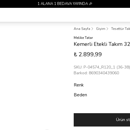
1 ALANA 1 BEDAVA YAYINDA 🎉
Ana Sayfa
Giyim
Tesettür Ta
Melike Tatar
Kemerli Etekli Takım 
₺ 2.899,99
SKU
:
P-04574_R120_1 (36-38)
Barkod
:
8690340439060
Renk
Beden
Ürün st