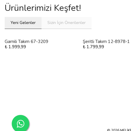
Ürünlerimizi Keşfet!
Yeni Gelenler
Sizin İçin Önerilenler
Garnili Takım 67-3209
Şeritli Takım 12-8978-1
₺ 1.999,99
₺ 1.799,99
© 2026 MELİKE 