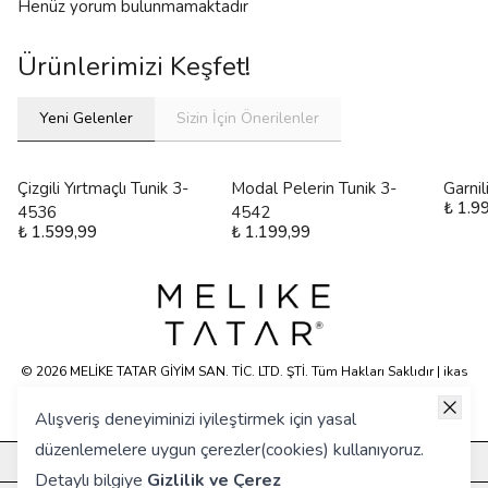
Henüz yorum bulunmamaktadır
Ürünlerimizi Keşfet!
Yeni Gelenler
Sizin İçin Önerilenler
Çizgili Yırtmaçlı Tunik 3-
Modal Pelerin Tunik 3-
Garni
₺ 1.9
4536
4542
₺ 1.599,99
₺ 1.199,99
© 2026 MELİKE TATAR GİYİM SAN. TİC. LTD. ŞTİ. Tüm Hakları Saklıdır | ikas
E-ticaret Altyapısyla Hazırlanmıştır.
Alışveriş deneyiminizi iyileştirmek için yasal
düzenlemelere uygun çerezler(cookies) kullanıyoruz.
KURUMSAL
Detaylı bilgiye
Gizlilik ve Çerez