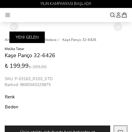
YILIN KAMPANYASI BAŞLADI!
YENİ GELEN
Ana Sayfa
1 Alana 1 Bedava
Kaşe Panço 32-6426
Melike Tatar
Kaşe Panço 32-6426
₺ 199,99
₺ 399,99
SKU
:
P-03163_R103_STD
Barkod
:
8690340325875
Renk
Beden