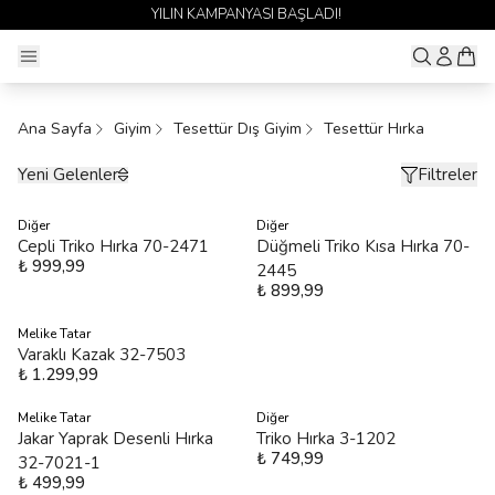
YILIN KAMPANYASI BAŞLADI!
Ana Sayfa
Giyim
Tesettür Dış Giyim
Tesettür Hırka
Yeni Gelenler
Filtreler
Diğer
Diğer
Cepli Triko Hırka 70-2471
Düğmeli Triko Kısa Hırka 70-
₺ 999,99
2445
₺ 899,99
Melike Tatar
Varaklı Kazak 32-7503
₺ 1.299,99
Melike Tatar
Diğer
Jakar Yaprak Desenli Hırka
Triko Hırka 3-1202
₺ 749,99
32-7021-1
₺ 499,99