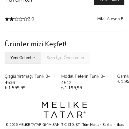
2.0
Hilal Aleyna
B.
Ürünlerimizi Keşfet!
Yeni Gelenler
Sizin İçin Önerilenler
Çizgili Yırtmaçlı Tunik 3-
Modal Pelerin Tunik 3-
Garni
₺ 1.9
4536
4542
₺ 1.599,99
₺ 1.199,99
© 2026 MELİKE TATAR GİYİM SAN. TİC. LTD. ŞTİ. Tüm Hakları Saklıdır | ikas