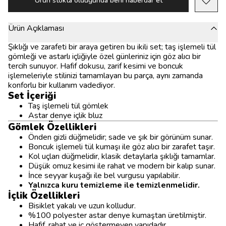
Ürün stokta olduğunda beni haberdar et
Ürün Açıklaması
Şıklığı ve zarafeti bir araya getiren bu ikili set; taş işlemeli tül
gömleği ve astarlı içliğiyle özel günleriniz için göz alıcı bir
tercih sunuyor. Hafif dokusu, zarif kesimi ve boncuk
işlemeleriyle stilinizi tamamlayan bu parça, aynı zamanda
konforlu bir kullanım vadediyor.
Set İçeriği
Taş işlemeli tül gömlek
Astar denye içlik bluz
Gömlek Özellikleri
Önden gizli düğmelidir; sade ve şık bir görünüm sunar.
Boncuk işlemeli tül kumaşı ile göz alıcı bir zarafet taşır.
Kol uçları düğmelidir, klasik detaylarla şıklığı tamamlar.
Düşük omuz kesimi ile rahat ve modern bir kalıp sunar.
İnce seyyar kuşağı ile bel vurgusu yapılabilir.
Yalnızca kuru temizleme ile temizlenmelidir.
İçlik Özellikleri
Bisiklet yakalı ve uzun kolludur.
%100 polyester astar denye kumaştan üretilmiştir.
Hafif, rahat ve iç göstermeyen yapıdadır.