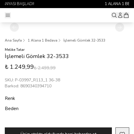
1 ALANA 1 BEDAVA YAYINDA 🎉
Ana Sayfa
1 Alana 1 Bedava
İşlemeli Gömlek 32-3533
Melike Tatar
İşlemeli Gömlek 32-3533
₺ 1.249,99
₺ 2.499,99
SKU
:
P-03997_R113_1 36-38
Barkod
:
8690340394710
Renk
Beden