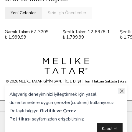
Yeni Gelenler
Sizin İçin Önerilenler
Garnili Takım 67-3209
Şeritli Takım 12-8978-1
Şerit
₺ 1.999,99
₺ 1.799,99
₺ 1.7
© 2026 MELİKE TATAR GİYİM SAN. TİC. LTD. ŞTİ. Tüm Hakları Saklıdır | ikas
E-ticaret Altyapısyla Hazırlanmıştır.
Alışveriş deneyiminizi iyileştirmek için yasal
düzenlemelere uygun çerezler(cookies) kullanıyoruz.
KURUMSAL
Detaylı bilgiye
Gizlilik ve Çerez
HIZLI ERİŞİM
Politikas
ı
sayfamızdan erişebilirsiniz.
ÖNE ÇIKANLAR
Kabul Et