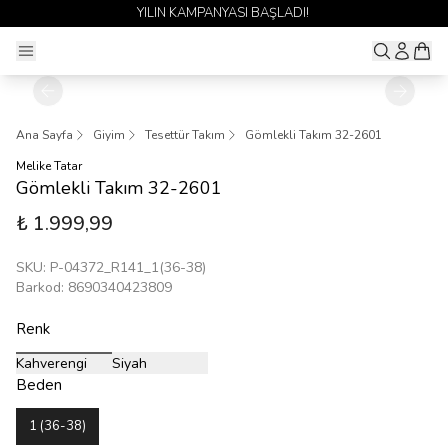
YILIN KAMPANYASI BAŞLADI!
Ana Sayfa
Giyim
Tesettür Takım
Gömlekli Takım 32-2601
Melike Tatar
Gömlekli Takım 32-2601
₺ 1.999,99
SKU
:
P-04372_R141_1(36-38)
Barkod
:
8690340423809
Renk
Kahverengi
Siyah
Beden
1 (36-38)