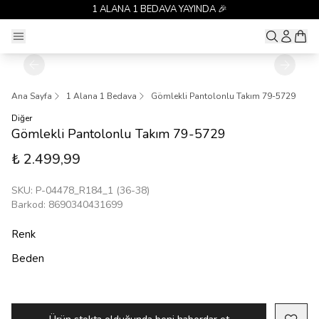
1 ALANA 1 BEDAVA YAYINDA 🎉
Ana Sayfa
1 Alana 1 Bedava
Gömlekli Pantolonlu Takım 79-5729
Diğer
Gömlekli Pantolonlu Takım 79-5729
₺ 2.499,99
SKU
:
P-04478_R184_1 (36-38)
Barkod
:
8690340431699
Renk
Beden