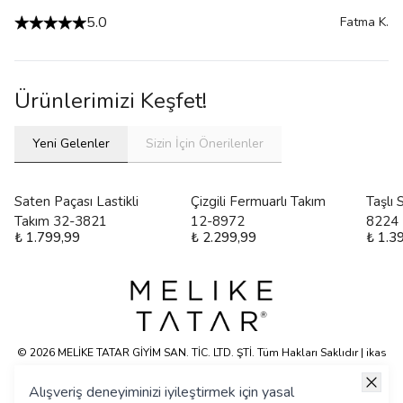
5.0
Fatma
K.
Ürünlerimizi Keşfet!
Yeni Gelenler
Sizin İçin Önerilenler
Saten Paçası Lastikli
Çizgili Fermuarlı Takım
Taşlı
Takım 32-3821
12-8972
8224
₺ 1.799,99
₺ 2.299,99
₺ 1.3
© 2026 MELİKE TATAR GİYİM SAN. TİC. LTD. ŞTİ. Tüm Hakları Saklıdır | ikas
E-ticaret Altyapısyla Hazırlanmıştır.
Alışveriş deneyiminizi iyileştirmek için yasal