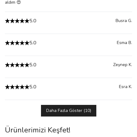
aldım 😍
5.0
Busra
G.
5.0
Esma
B.
5.0
Zeynep
K.
5.0
Esra
K.
Daha Fazla Göster
(
10
)
Ürünlerimizi Keşfet!