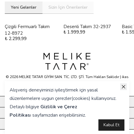
Yeni Gelenler
Sizin İçin Önerilenler
Çizgili Fermuarlı Takım
Desenli Takım 32-2937
Basic
₺ 1.999,99
₺ 1.5
12-8972
₺ 2.299,99
© 2026 MELİKE TATAR GİYİM SAN. TİC. LTD. ŞTİ. Tüm Hakları Saklıdır | ikas
E-ticaret Altyapısyla Hazırlanmıştır.
Alışveriş deneyiminizi iyileştirmek için yasal
düzenlemelere uygun çerezler(cookies) kullanıyoruz.
KURUMSAL
Detaylı bilgiye
Gizlilik ve Çerez
HIZLI ERİŞİM
Politikas
ı
sayfamızdan erişebilirsiniz.
ÖNE ÇIKANLAR
Kabul Et