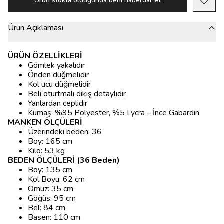
Ürün stokta olduğunda beni haberdar et
Ürün Açıklaması
ÜRÜN ÖZELLİKLERİ
Gömlek yakalıdır
Önden düğmelidir
Kol ucu düğmelidir
Beli oturtmalı dikiş detaylıdır
Yanlardan ceplidir
Kumaş: %95 Polyester, %5 Lycra – İnce Gabardin
MANKEN ÖLÇÜLERİ
Üzerindeki beden: 36
Boy: 165 cm
Kilo: 53 kg
BEDEN ÖLÇÜLERİ (36 Beden)
Boy: 135 cm
Kol Boyu: 62 cm
Omuz: 35 cm
Göğüs: 95 cm
Bel: 84 cm
Basen: 110 cm