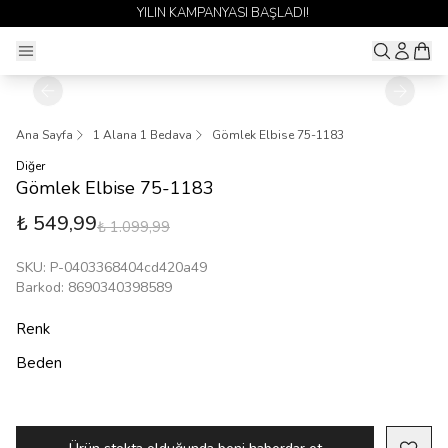
YILIN KAMPANYASI BAŞLADI!
Ana Sayfa
1 Alana 1 Bedava
Gömlek Elbise 75-1183
Diğer
Gömlek Elbise 75-1183
₺ 549,99
₺ 1.099,99
SKU
:
P-0403368404cd420a49
Barkod
:
8690340398589
Renk
Beden