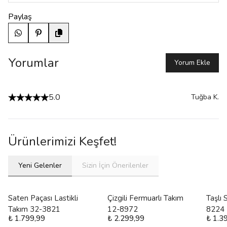
Paylaş
Yorumlar
Yorum Ekle
5.0
Tuğba
K.
Ürünlerimizi Keşfet!
Yeni Gelenler
Sizin İçin Önerilenler
Saten Paçası Lastikli
Çizgili Fermuarlı Takım
Taşlı
Takım 32-3821
12-8972
8224
₺ 1.799,99
₺ 2.299,99
₺ 1.3