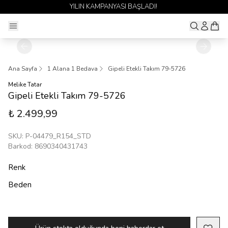
YILIN KAMPANYASI BAŞLADI!
Ana Sayfa
1 Alana 1 Bedava
Gipeli Etekli Takım 79-5726
Melike Tatar
Gipeli Etekli Takım 79-5726
₺ 2.499,99
SKU
:
P-04479_R154_STD
Barkod
:
8690340431743
Renk
Beden