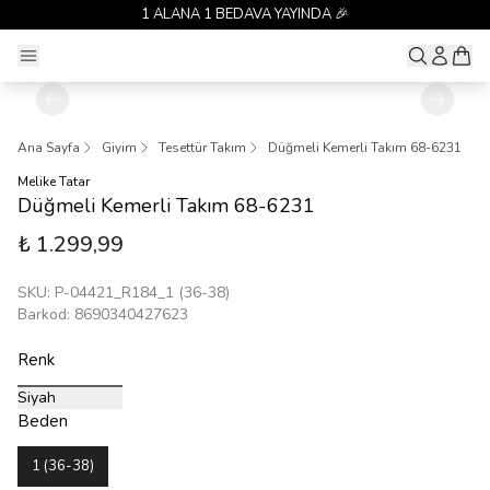
1 ALANA 1 BEDAVA YAYINDA 🎉
Ana Sayfa
Giyim
Tesettür Takım
Düğmeli Kemerli Takım 68-6231
Melike Tatar
Düğmeli Kemerli Takım 68-6231
₺ 1.299,99
SKU
:
P-04421_R184_1 (36-38)
Barkod
:
8690340427623
Renk
Siyah
Beden
1 (36-38)