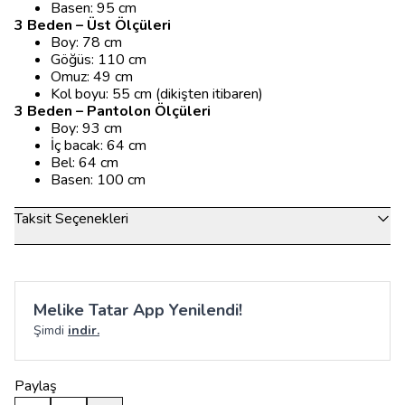
Basen: 95 cm
3 Beden – Üst Ölçüleri
Boy: 78 cm
Göğüs: 110 cm
Omuz: 49 cm
Kol boyu: 55 cm (dikişten itibaren)
3 Beden – Pantolon Ölçüleri
Boy: 93 cm
İç bacak: 64 cm
Bel: 64 cm
Basen: 100 cm
Taksit Seçenekleri
Melike Tatar App Yenilendi!
Şimdi
indir.
Paylaş