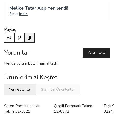
Melike Tatar App Yenilendi!
Şimdi
indir.
Paylaş
Yorumlar
Yorum Ekle
Henüz yorum bulunmamaktadır
Ürünlerimizi Keşfet!
Yeni Gelenler
Sizin İçin Önerilenler
Saten Paçası Lastikli
Çizgili Fermuarlı Takım
Taşlı
Takım 32-3821
12-8972
8224