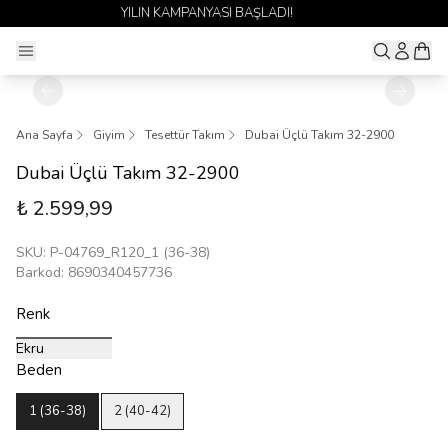
1 ALANA 1 BEDAVA YAYINDA 🎉
Ana Sayfa
Giyim
Tesettür Takım
Dubai Üçlü Takım 32-2900
Dubai Üçlü Takım 32-2900
₺ 2.599,99
SKU
:
P-04769_R120_1 (36-38)
Barkod
:
8690340457736
Renk
Ekru
Beden
1 (36-38)
2 (40-42)