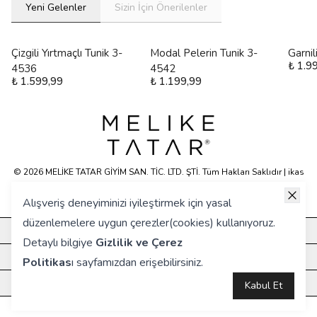
Yeni Gelenler
Sizin İçin Önerilenler
Çizgili Yırtmaçlı Tunik 3-
Modal Pelerin Tunik 3-
Garni
₺ 1.9
4536
4542
₺ 1.599,99
₺ 1.199,99
© 2026 MELİKE TATAR GİYİM SAN. TİC. LTD. ŞTİ. Tüm Hakları Saklıdır | ikas
E-ticaret Altyapısyla Hazırlanmıştır.
Alışveriş deneyiminizi iyileştirmek için yasal
düzenlemelere uygun çerezler(cookies) kullanıyoruz.
KURUMSAL
Detaylı bilgiye
Gizlilik ve Çerez
HIZLI ERİŞİM
Politikas
ı
sayfamızdan erişebilirsiniz.
ÖNE ÇIKANLAR
Kabul Et