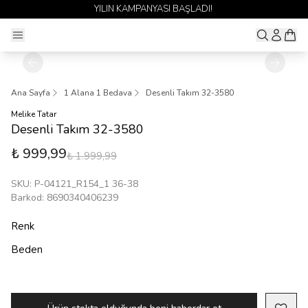
MPANYASI BAŞLADI!
1 ALANA 1 BED
Ana Sayfa
1 Alana 1 Bedava
Desenli Takım 32-3580
Melike Tatar
Desenli Takım 32-3580
₺ 999,99
₺ 1.999,99
SKU
:
P-04121_R154_1 36-38
Barkod
:
8690340406239
Renk
Beden