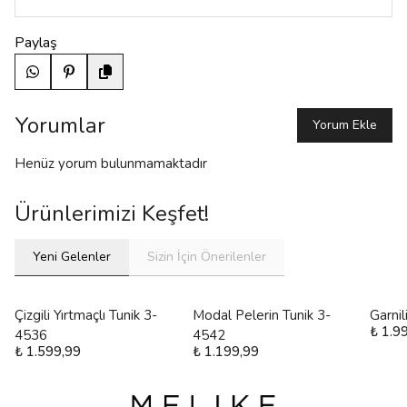
Paylaş
Yorumlar
Yorum Ekle
Henüz yorum bulunmamaktadır
Ürünlerimizi Keşfet!
Yeni Gelenler
Sizin İçin Önerilenler
Çizgili Yırtmaçlı Tunik 3-
Modal Pelerin Tunik 3-
Garni
₺ 1.9
4536
4542
₺ 1.599,99
₺ 1.199,99