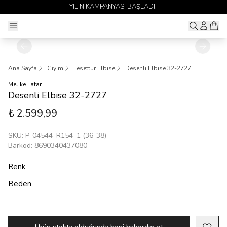
YILIN KAMPANYASI BAŞLADI!
Ana Sayfa
Giyim
Tesettür Elbise
Desenli Elbise 32-2727
Melike Tatar
Desenli Elbise 32-2727
₺ 2.599,99
SKU
:
P-04544_R154_1 (36-38)
Barkod
:
8690340437080
Renk
Beden