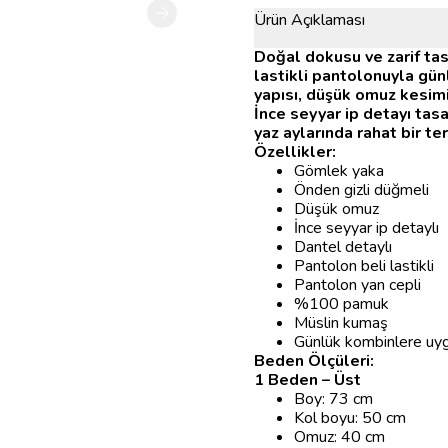
Ürün Açıklaması
Doğal dokusu ve zarif tas
lastikli pantolonuyla gü
yapısı, düşük omuz kesimi 
İnce seyyar ip detayı ta
yaz aylarında rahat bir ter
Özellikler:
Gömlek yaka
Önden gizli düğmeli
Düşük omuz
İnce seyyar ip detaylı
Dantel detaylı
Pantolon beli lastikli
Pantolon yan cepli
%100 pamuk
Müslin kumaş
Günlük kombinlere uy
Beden Ölçüleri:
1 Beden – Üst
Boy: 73 cm
Kol boyu: 50 cm
Omuz: 40 cm