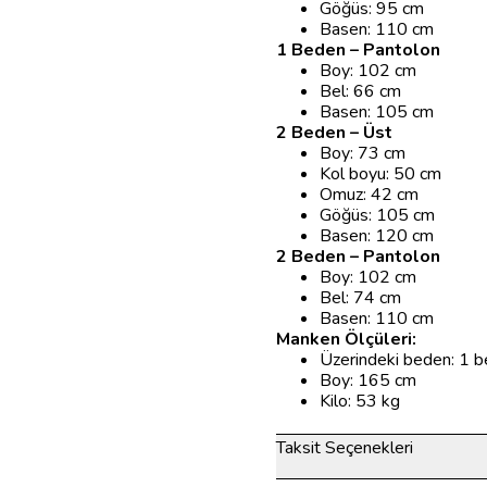
Göğüs: 95 cm
Basen: 110 cm
1 Beden – Pantolon
Boy: 102 cm
Bel: 66 cm
Basen: 105 cm
2 Beden – Üst
Boy: 73 cm
Kol boyu: 50 cm
Omuz: 42 cm
Göğüs: 105 cm
Basen: 120 cm
2 Beden – Pantolon
Boy: 102 cm
Bel: 74 cm
Basen: 110 cm
Manken Ölçüleri:
Üzerindeki beden: 1 
Boy: 165 cm
Kilo: 53 kg
Taksit Seçenekleri