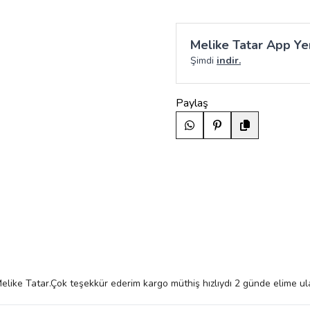
Melike Tatar App Yen
Şimdi
indir.
Paylaş
Melike Tatar.Çok teşekkür ederim kargo müthiş hızlıydı 2 günde elime u