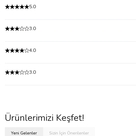
5.0
3.0
4.0
3.0
Ürünlerimizi Keşfet!
Yeni Gelenler
Sizin İçin Önerilenler