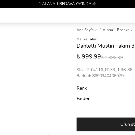
1 ALANA 1 BEDAVA YAYINDA 🎉
Ana Sayfa
1 Alana 1 Bedava
Melike Tatar
Dantelli Müslin Takım
₺ 999,99
₺ 1.999,99
SKU
:
P-04116_R133_1 36-38
Barkod
:
8690340406079
Renk
Beden
Ürün st