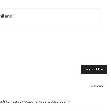
ilendi!
Yorum Ekle
Aslıcan
H.
laştı kumaşı çok güzel herkese tavsiye ederim